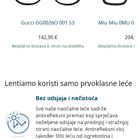
Persol
Prada
Gucci GG0026O 001 53
Miu Miu 0MU 04
Sve marke sunčanih naočala
142,90 €
204,9
Besplatna dostava
&
okviri na skladištu
Besplatna dostava
&
Lentiamo koristi samo prvoklasne leće
Bez odsjaja i nečistoća
Sve naše naočalne leće sadrže
antirefleksni premaz koji sprječava
neželjene odsjaje na prednjoj i stražnjoj
strani naočalne leće. Antirefleksni sloj
također štiti leću od ogrebotina i