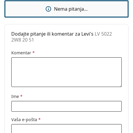
Dodaci
upute za uporabu.
Nema pitanja...
Kutijica:
Da
Krpa za
Da
čišćenje:
Dodajte pitanje ili komentar za Levi's
LV 5022
2W8 20 51
Ostalo
Spol:
Ženske
Komentar
*
Kategorija:
Dioptrijske naočale
Marka:
Levi´s
Kod:
LV 5022 2W8 20 51
Ime
*
Vaša e-pošta
*