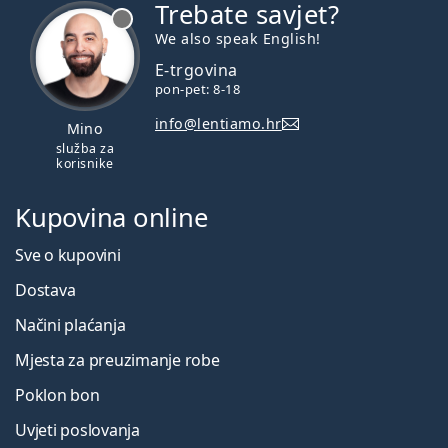
Trebate savjet?
je offline
We also speak English!
E-trgovina
pon-pet: 8-18
info@lentiamo.hr
Mino
služba za
korisnike
Kupovina online
Sve o kupovini
Dostava
Načini plaćanja
Mjesta za preuzimanje robe
Poklon bon
Uvjeti poslovanja