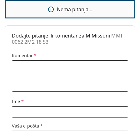
Sunčani klip:
Ne
Nema pitanja...
Ovo je medicinski proizvod. Prije uporabe pročitajte
Dodaci
upute za uporabu.
Kutijica:
Da
Dodajte pitanje ili komentar za M Missoni
MMI
Krpa za
Da
0062 2M2 18 53
čišćenje:
Ostalo
Komentar
*
Spol:
Ženske
Kategorija:
Dioptrijske naočale
Marka:
M Missoni
Kod:
MMI 0062 2M2 18 53
Ime
*
Vaša e-pošta
*