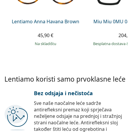
Persol
Prada
Lentiamo Anna Havana Brown
Miu Miu 0MU 04
Sve marke sunčanih naočala
45,90 €
204,9
na skladištu
Besplatna dostava
&
Lentiamo koristi samo prvoklasne leće
Bez odsjaja i nečistoća
Sve naše naočalne leće sadrže
antirefleksni premaz koji sprječava
neželjene odsjaje na prednjoj i stražnjoj
strani naočalne leće. Antirefleksni sloj
također štiti leću od ogrebotina i