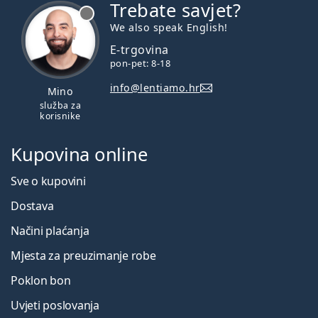
Trebate savjet?
je offline
We also speak English!
E-trgovina
pon-pet: 8-18
info@lentiamo.hr
Mino
služba za
korisnike
Kupovina online
Sve o kupovini
Dostava
Načini plaćanja
Mjesta za preuzimanje robe
Poklon bon
Uvjeti poslovanja