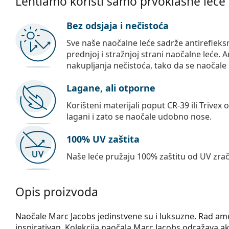
Lentiamo koristi samo prvoklasne leće
Bez odsjaja i nečistoća
Sve naše naočalne leće sadrže antirefleks
prednjoj i stražnjoj strani naočalne leće. A
nakupljanja nečistoća, tako da se naočale 
Lagane, ali otporne
Korišteni materijali poput CR-39 ili Trivex 
lagani i zato se naočale udobno nose.
100% UV zaštita
Naše leće pružaju 100% zaštitu od UV zrač
Opis proizvoda
Naočale Marc Jacobs jedinstvene su i luksuzne. Rad amer
inspirativan. Kolekcija naočala Marc Jacobs odražava a