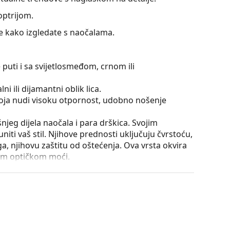
optrijom.
te kako izgledate s naočalama.
 puti i sa svijetlosmeđom, crnom ili
ni ili dijamantni oblik lica.
 koja nudi visoku otpornost, udobno nošenje
išnjeg dijela naočala i para drškica. Svojim
iti vaš stil. Njihove prednosti uključuju čvrstoću,
a, njihovu zaštitu od oštećenja. Ova vrsta okvira
ećom optičkom moći.
nje drškica za više od 90° i omogućuje udobnije
iji na lom i duže zadržava pravilno podešavanje.
utrole i njena izvedba mogu se razlikovati.
je i njegu naočala. Neki modeli umjesto krpe mogu