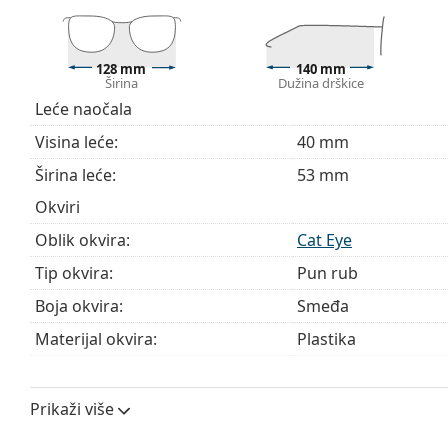
sadržavati tekstilnu vrećicu.
Istražite cijelu ponudu
dioptrijskih naočala
kako biste pr
kupnju naočala
ako trebate pomoć pri odabiru.
128 mm
140 mm
Širina
Dužina drškice
Ovo je medicinski proizvod. Prije uporabe pročitajte u
Leće naočala
Visina leće:
40 mm
Širina leće:
53 mm
Okviri
Oblik okvira:
Cat Eye
Tip okvira:
Pun rub
Boja okvira:
Smeđa
Materijal okvira:
Plastika
Veličina:
S
Širina:
128 mm
Prikaži više
Dužina drškice:
140 mm