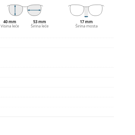
onašli više stilova ili provjerite naš
vodič za
40 mm
53 mm
17 mm
Visina leće
Širina leće
Širina mosta
pute za uporabu.