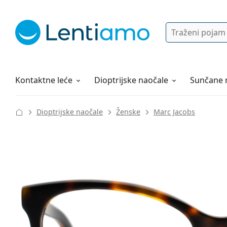
Pretraga
Prijava
Web navigacija
Otopine za leće
Sve o kupovini
Kontaktne leće
Dioptrijske naočale
Sunčane 
Dioptrijske naočale
Ženske
Marc Jacobs