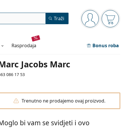
Navigacijska ploča
Traži
ste prijavljeni
Košarica
rasprodaja
Bonus roba
Marc Jacobs Marc
463 086 17 53
Trenutno ne prodajemo ovaj proizvod.
Moglo bi vam se svidjeti i ovo