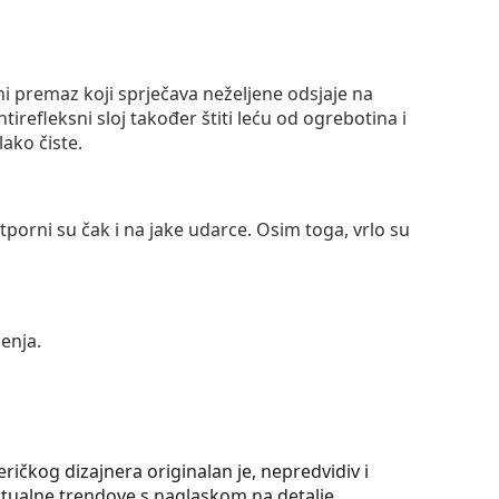
ni premaz koji sprječava neželjene odsjaje na
ntirefleksni sloj također štiti leću od ogrebotina i
lako čiste.
otporni su čak i na jake udarce. Osim toga, vrlo su
enja.
ičkog dizajnera originalan je, nepredvidiv i
ktualne trendove s naglaskom na detalje.