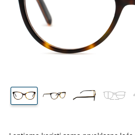
128 mm
Širina
Širina
leće
40 mm
53 mm
Visina leće
Širina leće