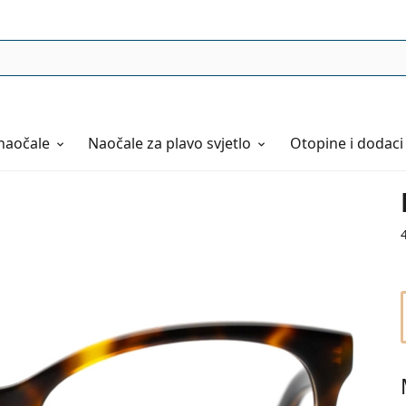
naočale
Naočale
za plavo svjetlo
Otopine i dodaci