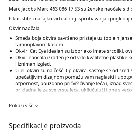
Marc Jacobs Marc 463 086 17 53
su ženske naočale s di
Iskoristite značajku virtualnog isprobavanja i pogledaj
Okvir naočala
Smeđa boja okvira savršeno pristaje uz tople nijanse
tamnoplavom kosom.
Okviri Cat Eye idealan su izbor ako imate srcoliki, oval
Okvir naočala izrađen je od vrlo kvalitetne plastike
i izniman izgled.
Cijeli okviri su najčešći tip okvira, sastoje se od sred
upečatljivim dizajnom pomažu vam naglasiti i upotpun
otpornost, pouzdano pričvršćivanje leća i, iznad sveg
prikladna je za sve vrste leća, uključujući i one s v
Flexi šarka sa ugrađenom oprugom omogućava otvara
stavljanje naočala. Okvir je zahvaljujući tome otporn
Prikaži više
Pribor
Naočale isporučujemo s originalnom futrolom. Boja f
Specifikacije proizvoda
Krpa koja se nalazi u pakiranju idealna je za čišćen