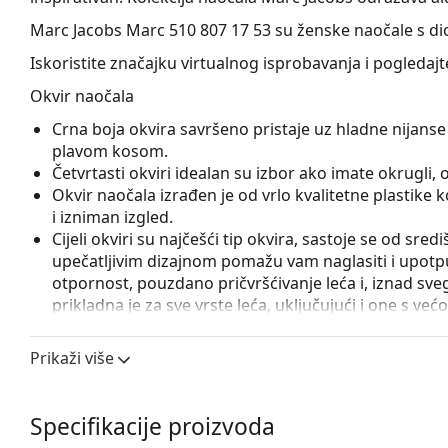
Marc Jacobs Marc 510 807 17 53
su ženske naočale s di
Iskoristite značajku virtualnog isprobavanja i pogledaj
Okvir naočala
Crna boja okvira savršeno pristaje uz hladne nijanse 
plavom kosom.
Četvrtasti okviri idealan su izbor ako imate okrugli, ova
Okvir naočala izrađen je od vrlo kvalitetne plastike
i izniman izgled.
Cijeli okviri su najčešći tip okvira, sastoje se od sred
upečatljivim dizajnom pomažu vam naglasiti i upotpun
otpornost, pouzdano pričvršćivanje leća i, iznad sveg
prikladna je za sve vrste leća, uključujući i one s v
Flexi šarka sa ugrađenom oprugom omogućava otvara
stavljanje naočala. Okvir je zahvaljujući tome otporn
Prikaži više
Pribor
Naočale isporučujemo s originalnom futrolom. Boja f
Specifikacije proizvoda
Krpa koja se nalazi u pakiranju idealna je za čišćen