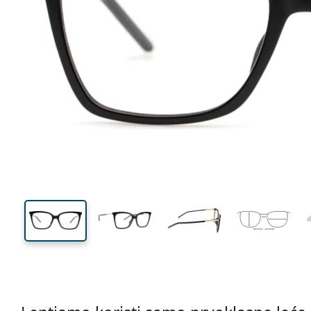
133 mm
Širina
Širina
leće
42 mm
53 mm
Visina leće
Širina leće