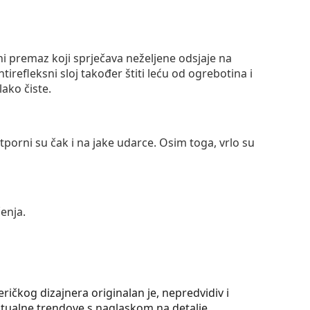
ni premaz koji sprječava neželjene odsjaje na
ntirefleksni sloj također štiti leću od ogrebotina i
lako čiste.
otporni su čak i na jake udarce. Osim toga, vrlo su
enja.
ičkog dizajnera originalan je, nepredvidiv i
ktualne trendove s naglaskom na detalje.