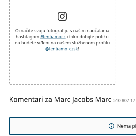
Označite svoju fotografiju s našim naočalama
hashtagom
#lentiamocz
i tako dobijte priliku
da budete viđeni na našem službenom profilu
@lentiamo_czsk
!
Komentari za Marc Jacobs Marc
510 807 17
Nema pit