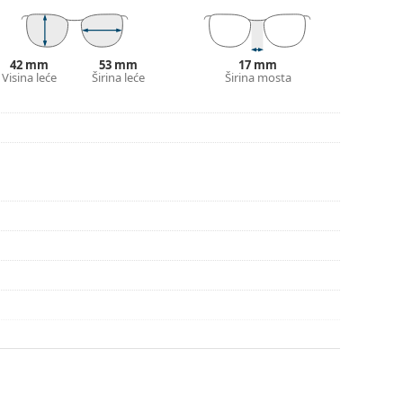
onašli više stilova ili provjerite naš
vodič za
42 mm
53 mm
17 mm
Visina leće
Širina leće
Širina mosta
pute za uporabu.