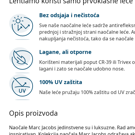
Lentiamo koristi samo prvoklasne leće
Bez odsjaja i nečistoća
Sve naše naočalne leće sadrže antirefleks
prednjoj i stražnjoj strani naočalne leće. A
nakupljanja nečistoća, tako da se naočale 
Lagane, ali otporne
Korišteni materijali poput CR-39 ili Trivex 
lagani i zato se naočale udobno nose.
100% UV zaštita
Naše leće pružaju 100% zaštitu od UV zrač
Opis proizvoda
Naočale Marc Jacobs jedinstvene su i luksuzne. Rad amer
inspirativan. Kolekcija naočala Marc Jacobs odražava a