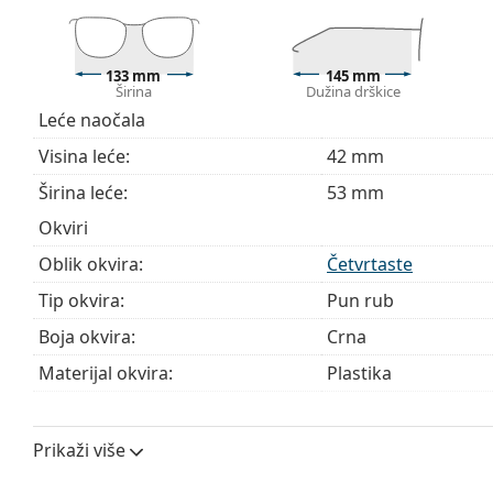
sadržavati tekstilnu vrećicu.
Istražite cijelu ponudu
dioptrijskih naočala
kako biste pr
kupnju naočala
ako trebate pomoć pri odabiru.
133 mm
145 mm
Širina
Dužina drškice
Ovo je medicinski proizvod. Prije uporabe pročitajte u
Leće naočala
Visina leće:
42 mm
Širina leće:
53 mm
Okviri
Oblik okvira:
Četvrtaste
Tip okvira:
Pun rub
Boja okvira:
Crna
Materijal okvira:
Plastika
Veličina:
M
Širina:
133 mm
Prikaži više
Dužina drškice:
145 mm