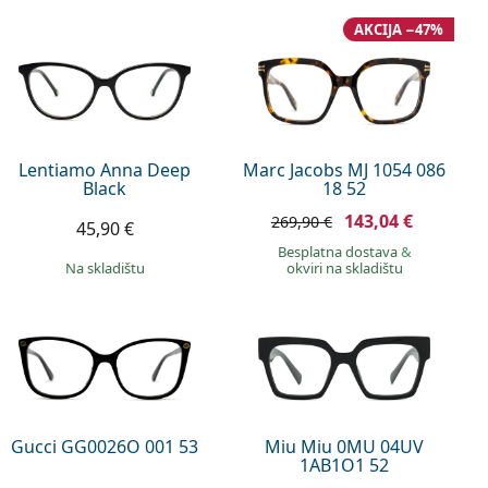
AKCIJA −47%
Lentiamo Anna Deep
Marc Jacobs MJ 1054 086
Black
18 52
143,04 €
269,90 €
45,90 €
Besplatna dostava
&
na skladištu
okviri na skladištu
Gucci GG0026O 001 53
Miu Miu 0MU 04UV
1AB1O1 52