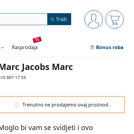
Navigacijska ploča
Traži
ste prijavljeni
Košarica
rasprodaja
Bonus roba
Marc Jacobs Marc
510 807 17 53
Trenutno ne prodajemo ovaj proizvod.
Moglo bi vam se svidjeti i ovo