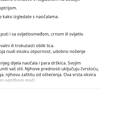
optrijom.
te kako izgledate s naočalama.
puti i sa svijetlosmeđom, crnom ili svijetlo
lni ili trokutasti oblik lica.
 koja nudi visoku otpornost, udobno nošenje
išnjeg dijela naočala i para drškica. Svojim
iti vaš stil. Njihove prednosti uključuju čvrstoću,
a, njihovu zaštitu od oštećenja. Ova vrsta okvira
ećom optičkom moći.
nje drškica za više od 90° i omogućuje udobnije
iji na lom i duže zadržava pravilno podešavanje.
utrole i njena izvedba mogu se razlikovati.
je i njegu naočala. Neki modeli umjesto krpe mogu