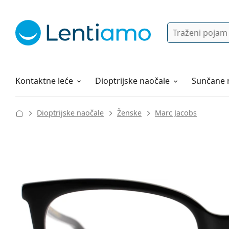
Pretraga
Prijava
Web navigacija
Otopine za leće
Sve o kupovini
Kontaktne leće
Dioptrijske naočale
Sunčane 
Dioptrijske naočale
Ženske
Marc Jacobs