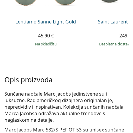
Persol
Prada
Lentiamo Sanne Light Gold
Saint Laurent S
Sve marke sunčanih naočala
45,90 €
249,9
na skladištu
Besplatna dostava
Opis proizvoda
Sunčane naočale Marc Jacobs jedinstvene su i
luksuzne. Rad američkog dizajnera originalan je,
nepredvidiv i inspirativan. Kolekcija sunčanih naočala
Marca Jacobsa odražava aktualne trendove s
naglaskom na detalje.
Marc Jacobs Marc 532/S PEF QT 53
su unisex sunčane