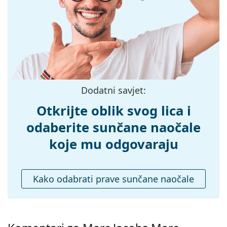
možete pronaći više stilova omiljenih marki.
Širina:
131 mm
Dužina drškice:
145 mm
Širina mosta:
18 mm
Težina:
100 g
Prilagodljivi
Da
Dodatni savjet:
jastučići za nos:
Dodaci
Otkrijte oblik svog lica i
Kutijica:
Da
odaberite sunčane naočale
Krpa za
Da
koje mu odgovaraju
čišćenje:
Ostalo
Kako odabrati prave sunčane naočale
Spol:
Unisex
Kategorija:
Sunčane naočale
Marka:
Marc Jacobs