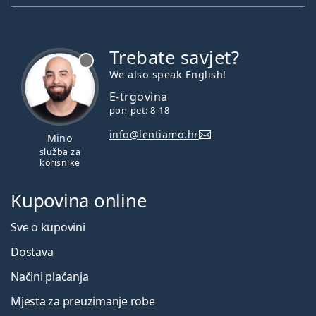
Trebate savjet?
je offline
We also speak English!
E-trgovina
pon-pet: 8-18
info@lentiamo.hr
Mino
služba za
korisnike
Kupovina online
Sve o kupovini
Dostava
Načini plaćanja
Mjesta za preuzimanje robe