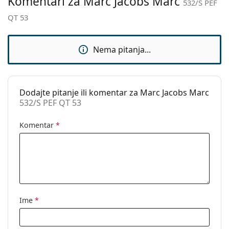
Komentari za Marc Jacobs Marc
532/S PEF
Upotreba:
Moda
QT 53
Kod:
532/S PEF QT 53
Nema pitanja...
Dodajte pitanje ili komentar za Marc Jacobs Marc
532/S PEF QT 53
Komentar
*
Ime
*