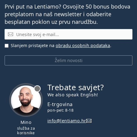
Prvi put na Lentiamo? Osvojite 50 bonus bodova
pretplatom na naš newsletter i odaberite
besplatan poklon uz prvu narudžbu.
E-mail
Slanjem pristajete na
obradu osobnih podataka
.
Želim novosti
Trebate savjet?
je offline
We also speak English!
E-trgovina
pon-pet: 8-18
info@lentiamo.hr
Mino
služba za
korisnike