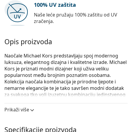
100% UV zaštita
Naše leće pružaju 100% zaštitu od UV
zračenja.
Opis proizvoda
Naočale Michael Kors predstavljaju spoj modernog
luksuza, elegantnog dizajna i kvalitetne izrade. Michael
Kors je priznati modni dizajner koji uživa veliku
popularnost među brojnim poznatim osobama.
Kolekcija naočala kombinacija je prirodne ljepote i
nemarne elegancije te je tako savršen modni dodatak
za svakoga tko voli izuzetnu kombinaciju jedinstvenog
stila, boja i kvalitetnih materijala.
Prikaži više
Michael Kors Vivianna II 0MK4030 3162 54
su ženske
naočale s dioptrijom.
Iskoristite značajku virtualnog isprobavanja i
Specifikacije proizvoda