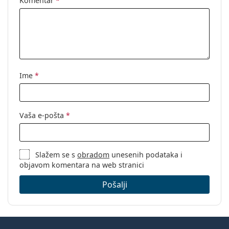
Komentar
*
Spol:
Ženske
Kategorija:
Dioptrijske naočale
Marka:
Michael Kors
Kod:
0MK4030 3162 54
Ime
*
Vaša e-pošta
*
Slažem se s
obradom
unesenih podataka i
objavom komentara na web stranici
Pošalji