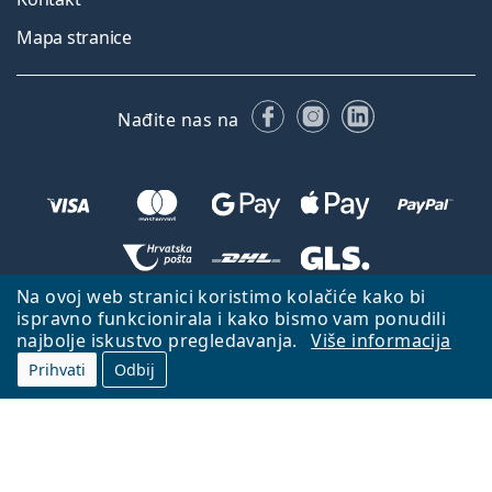
Mapa stranice
Facebooku
Instagramu
LinkedIn
Nađite nas na
Na ovoj web stranici koristimo kolačiće kako bi
Natrag na početnu stranicu
Idi gore
ispravno funkcionirala i kako bismo vam ponudili
najbolje iskustvo pregledavanja.
Više informacija
Lentiamo.hr je u vlasništvu i upravljanju tvrtke Lentiamo s.r.o., Češka
Republika
S vama smo već 18 godina.
Prihvati
Odbij