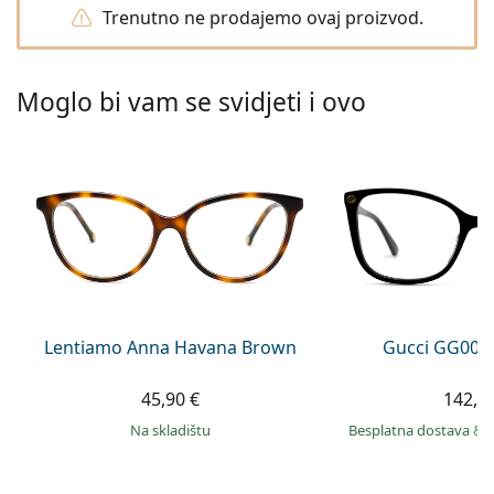
Persol
Trenutno ne prodajemo ovaj proizvod.
Prada
Moglo bi vam se svidjeti i ovo
Sve marke sunčanih naočala
Lentiamo Anna Havana Brown
Gucci GG002
45,90 €
142,9
na skladištu
Besplatna dostava
&