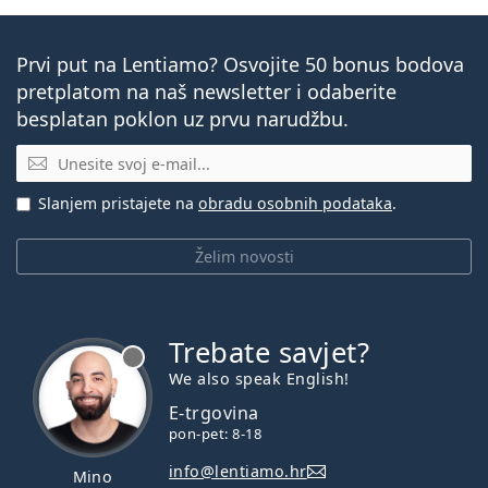
Prvi put na Lentiamo? Osvojite 50 bonus bodova
pretplatom na naš newsletter i odaberite
besplatan poklon uz prvu narudžbu.
E-mail
Slanjem pristajete na
obradu osobnih podataka
.
Želim novosti
Trebate savjet?
je offline
We also speak English!
E-trgovina
pon-pet: 8-18
info@lentiamo.hr
Mino