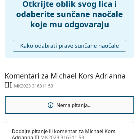
Dodaci
Otkrijte oblik svog lica i
Kutijica:
Da
odaberite sunčane naočale
Krpa za
Da
koje mu odgovaraju
čišćenje:
Ostalo
Kako odabrati prave sunčane naočale
Spol:
Ženske
Kategorija:
Sunčane naočale
Marka:
Michael Kors
Komentari za Michael Kors Adrianna
Upotreba:
Moda
III
MK2023 316311 53
Kod:
MK2023 316311 53
Nema pitanja...
Dodajte pitanje ili komentar za Michael Kors
Adrianna III
MK2023 316311 53