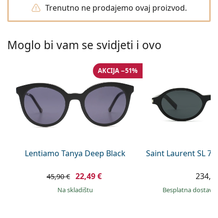
Persol
Trenutno ne prodajemo ovaj proizvod.
Prada
Moglo bi vam se svidjeti i ovo
Sve marke sunčanih naočala
AKCIJA −51%
Lentiamo Tanya Deep Black
Saint Laurent SL 7
22,49 €
234,9
45,90 €
na skladištu
Besplatna dostava