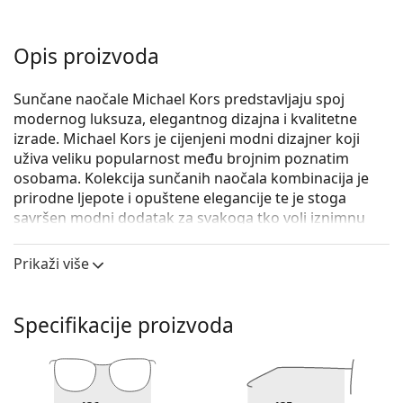
Opis proizvoda
Sunčane naočale Michael Kors predstavljaju spoj
modernog luksuza, elegantnog dizajna i kvalitetne
izrade. Michael Kors je cijenjeni modni dizajner koji
uživa veliku popularnost među brojnim poznatim
osobama. Kolekcija sunčanih naočala kombinacija je
prirodne ljepote i opuštene elegancije te je stoga
savršen modni dodatak za svakoga tko voli iznimnu
kombinaciju jedinstvenog stila, boja i kvalitetnih
materijala.
Prikaži više
Michael Kors Adrianna III MK2023 316311 53
su ženske
sunčane naočale.
Specifikacije proizvoda
Iskoristite značajku virtualnog isprobavanja i
pogledajte kako izgledate sa sunčanim naočalama.
Okvir naočala