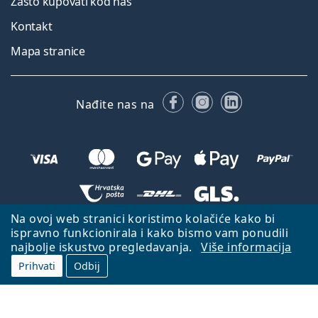
Zašto kupovati kod nas
Kontakt
Mapa stranice
Facebooku
Instagramu
LinkedIn
Nađite nas na
Na ovoj web stranici koristimo kolačiće kako bi
Natrag na početnu stranicu
Idi gore
ispravno funkcionirala i kako bismo vam ponudili
najbolje iskustvo pregledavanja.
Više informacija
Lentiamo.hr je u vlasništvu i upravljanju tvrtke Lentiamo s.r.o., Češka
Republika
S vama smo već 18 godina.
Prihvati
Odbij