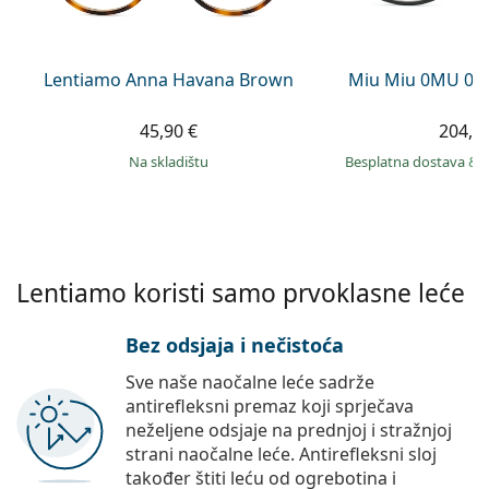
Persol
Prada
Lentiamo Anna Havana Brown
Miu Miu 0MU 09
Sve marke sunčanih naočala
45,90 €
204,9
na skladištu
Besplatna dostava
&
Lentiamo koristi samo prvoklasne leće
Bez odsjaja i nečistoća
Sve naše naočalne leće sadrže
antirefleksni premaz koji sprječava
neželjene odsjaje na prednjoj i stražnjoj
strani naočalne leće. Antirefleksni sloj
također štiti leću od ogrebotina i