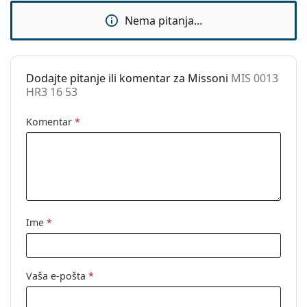
Fleksibilni
Ne
Nema pitanja...
zglob:
Sunčani klip:
Ne
Dodaci
Dodajte pitanje ili komentar za Missoni
MIS 0013
HR3 16 53
Kutijica:
Da
Krpa za
Da
Komentar
*
čišćenje:
Ostalo
Spol:
Ženske
Kategorija:
Dioptrijske naočale
Marka:
Missoni
Ime
*
Kod:
MIS 0013 HR3 16 53
Vaša e-pošta
*