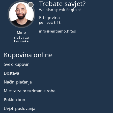
Trebate savjet?
je offline
We also speak English!
E-trgovina
pon-pet: 8-18
info@lentiamo.hr
Mino
služba za
korisnike
Kupovina online
Sve o kupovini
Dostava
Načini plaćanja
Mjesta za preuzimanje robe
Poklon bon
Uvjeti poslovanja