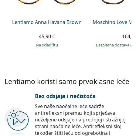
Persol
Prada
Lentiamo Anna Havana Brown
Moschino Love MO
Sve marke sunčanih naočala
45,90 €
164,9
na skladištu
Besplatna dostava
&
Lentiamo koristi samo prvoklasne leće
Bez odsjaja i nečistoća
Sve naše naočalne leće sadrže
antirefleksni premaz koji sprječava
neželjene odsjaje na prednjoj i stražnjoj
strani naočalne leće. Antirefleksni sloj
također štiti leću od ogrebotina i