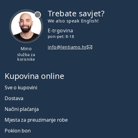
Trebate savjet?
je offline
We also speak English!
E-trgovina
pon-pet: 8-18
info@lentiamo.hr
Mino
služba za
korisnike
Kupovina online
Sve o kupovini
Dostava
Načini plaćanja
Mjesta za preuzimanje robe
Poklon bon