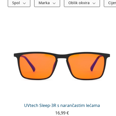
Filtri
Spol
Marka
Oblik okvira
Cij
Dostupni proizvodi
UVtech Sleep-3R s narančastim lećama
16,99 €