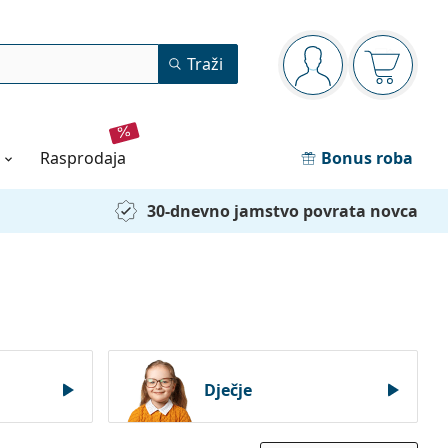
Navigacijska ploča
Traži
ste prijavljeni
Košarica
rasprodaja
Bonus roba
30-dnevno jamstvo povrata novca
Dječje