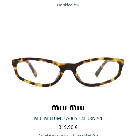
na skladištu
Miu Miu 0MU A06S 14L08N 54
319,90 €
Besplatna dostava
&
na skladištu