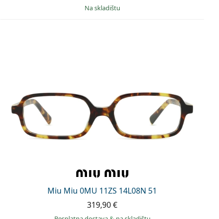
na skladištu
Miu Miu 0MU 11ZS 14L08N 51
319,90 €
Besplatna dostava
&
na skladištu