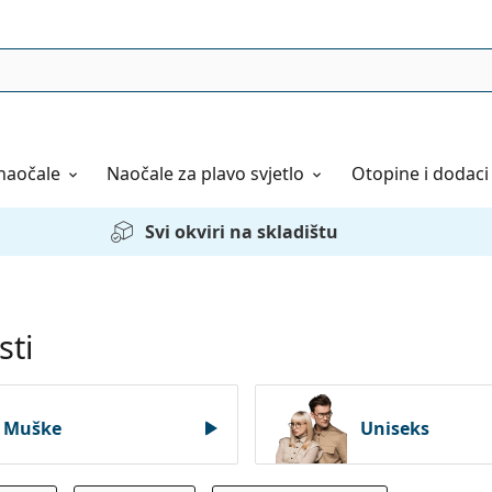
naočale
Naočale
za plavo svjetlo
Otopine i dodaci
Svi okviri na skladištu
sti
Muške
Uniseks