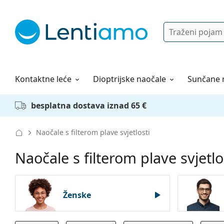
Pretraga
Prijava
Web navigacija
Otopine za leće
Sve o kupovini
Kontaktne leće
Dioptrijske naočale
Sunčane 
besplatna dostava iznad 65 €
Naočale s filterom plave svjetlosti
Naočale s filterom plave svjetlo
Ženske