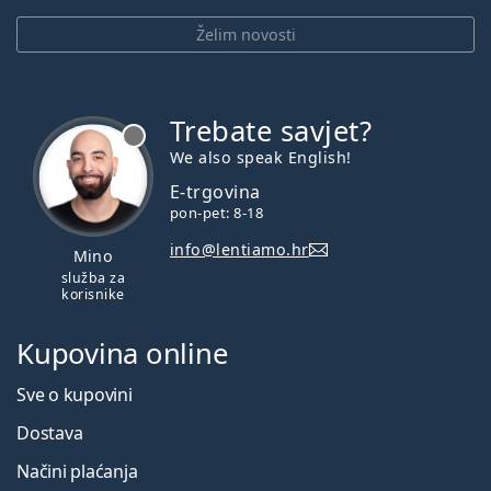
Želim novosti
Trebate savjet?
je offline
We also speak English!
E-trgovina
pon-pet: 8-18
info@lentiamo.hr
Mino
služba za
korisnike
Kupovina online
Sve o kupovini
Dostava
Načini plaćanja