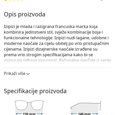
Opis proizvoda
Izipizi je mlada i razigrana francuska marka koja
kombinira jedinstveni stil, svježe kombinacije boja i
funkcionalne tehnologije. Izipizi nudi lagane, udobne i
moderne naočale za cijelu obitelj po vrlo pristupačnim
cijenama. Izipizi dizajnerske naočale izrađene su
prema vrlo strogim specifikacijama kako bi se
osigurala njihova sigurnost. Računalne naočale iz serije
Izipizi Screen filtriraju 40% plavog svjetla – HEV zraka
emitiranih u pojasu od 400 do 460 nm.
Prikaži više
Izipizi Screen #D Tortoise
su unisex naočale protiv
plave svjetlosti.
Specifikacije proizvoda
Leće naočala opremljene su filtrom plavog svjetla koji
sprječava ulazak plavih valova u oči. Time se
sprječavaju zdravstveni problemi poput
digitalnog
umora očiju
, glavobolje i makularne degeneracije.
126 mm
149 mm