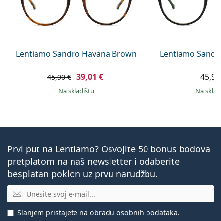
Lentiamo Sandro Havana Brown
Lentiamo Sandr
39,01 €
45,90
45,90 €
na skladištu
na skla
Prvi put na Lentiamo? Osvojite 50 bonus bodova
pretplatom na naš newsletter i odaberite
besplatan poklon uz prvu narudžbu.
E-mail
Slanjem pristajete na
obradu osobnih podataka
.