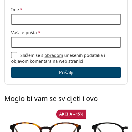
Kategorija:
Naočale s filterom plave svjetlosti
Ime
*
Marka:
Izipizi
Kod:
Screen #D Tortoise
Vaša e-pošta
*
Slažem se s
obradom
unesenih podataka i
objavom komentara na web stranici
Pošalji
Moglo bi vam se svidjeti i ovo
AKCIJA −15%