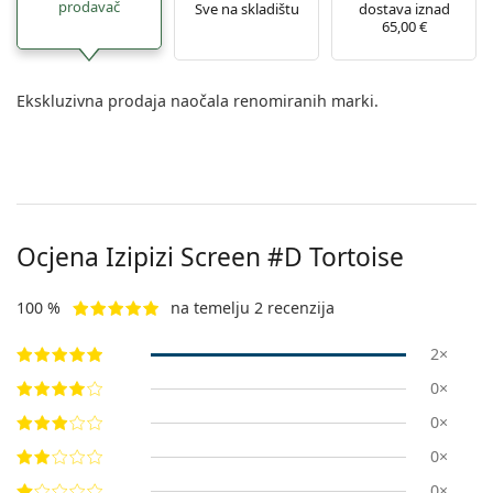
prodavač
Sve na skladištu
dostava iznad
65,00 €
Ekskluzivna prodaja naočala renomiranih marki.
Ocjena Izipizi
Screen #D Tortoise
100 %
na temelju 2 recenzija
2×
0×
0×
0×
0×