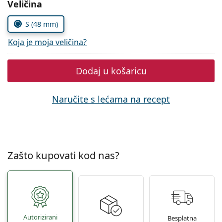
Odaberite parametre
Veličina
Persol
S (48 mm)
Prada
Koja je moja veličina?
Sve marke sunčanih naočala
Dodaj u košaricu
Naručite s lećama na recept
Zašto kupovati kod nas?
Autorizirani
Besplatna