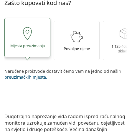
Zašto kupovati kod nas?
Mjesta preuzimanja
1 135 402 le
Povoljne cijene
skladiš
Naručene proizvode dostavit ćemo vam na jedno od naših
preuzimačkih mjesta.
Dugotrajno naprezanje vida radom ispred računalnog
monitora uzrokuje zamućen vid, povećanu osjetljivost
na svjetlo i druge poteškoće. Većina današnjih