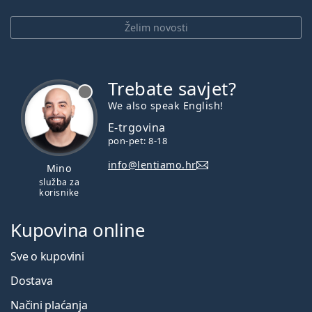
Želim novosti
Trebate savjet?
je offline
We also speak English!
E-trgovina
pon-pet: 8-18
info@lentiamo.hr
Mino
služba za
korisnike
Kupovina online
Sve o kupovini
Dostava
Načini plaćanja