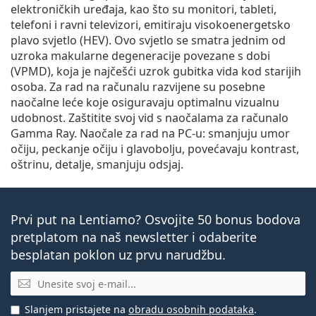
elektroničkih uređaja, kao što su monitori, tableti,
telefoni i ravni televizori, emitiraju visokoenergetsko
plavo svjetlo (HEV). Ovo svjetlo se smatra jednim od
uzroka makularne degeneracije povezane s dobi
(VPMD), koja je najčešći uzrok gubitka vida kod starijih
osoba. Za rad na računalu razvijene su posebne
naočalne leće koje osiguravaju optimalnu vizualnu
udobnost. Zaštitite svoj vid s naočalama za računalo
Gamma Ray. Naočale za rad na PC-u: smanjuju umor
očiju, peckanje očiju i glavobolju, povećavaju kontrast,
oštrinu, detalje, smanjuju odsjaj.
Prvi put na Lentiamo? Osvojite 50 bonus bodova
pretplatom na naš newsletter i odaberite
besplatan poklon uz prvu narudžbu.
E-mail
Slanjem pristajete na
obradu osobnih podataka
.