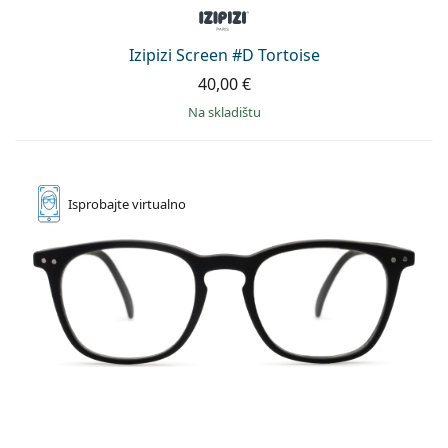
Persol
Prada
Izipizi Screen #D Tortoise
40,00 €
Sve marke sunčanih naočala
na skladištu
Isprobajte
virtualno