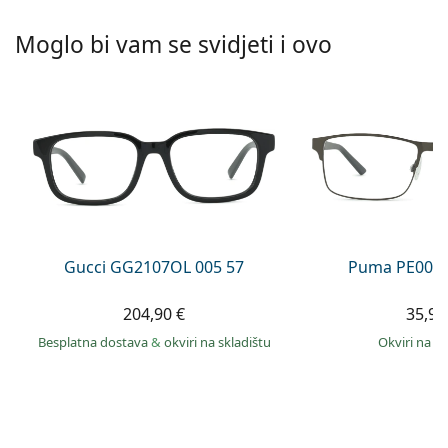
Persol
Moglo bi vam se svidjeti i ovo
Prada
Sve marke sunčanih naočala
Gucci GG2107OL 005 57
Puma PE0027
204,90 €
35,99
Besplatna dostava
&
okviri na skladištu
okviri na s