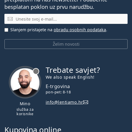
besplatan poklon uz prvu narudžbu.
E-mail
Slanjem pristajete na
obradu osobnih podataka
.
Želim novosti
Trebate savjet?
je offline
We also speak English!
E-trgovina
pon-pet: 8-18
info@lentiamo.hr
Mino
služba za
korisnike
Kupovina online