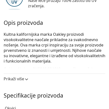
Naše leće pružaju 100% zaštitu od UV
zračenja.
Opis proizvoda
Kultna kalifornijska marka Oakley proizvodi
visokokvalitetne naočale prikladne za svakodnevno
nošenje. Ova marka crpi inspiraciju za svoje proizvode
prvenstveno iz znanosti i umjetnosti. Njihove naočale
su inovativne, elegantne i izrađene od visokokvalitetnih
i funkcionalnih materijala.
Oakley Airdrop OX8046 804613
su muške naočale s
dioptrijom.
Prikaži više
Iskoristite značajku virtualnog isprobavanja i
pogledajte kako izgledate s naočalama.
Specifikacije proizvoda
Okvir naočala
Siva boja okvira odlično se slaže s hladnim tonom
Okviri