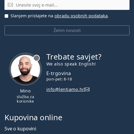
E-mail
Slanjem pristajete na
obradu osobnih podataka
.
Želim novosti
Trebate savjet?
je offline
We also speak English!
E-trgovina
pon-pet: 8-18
info@lentiamo.hr
Mino
služba za
korisnike
Kupovina online
Sve o kupovini