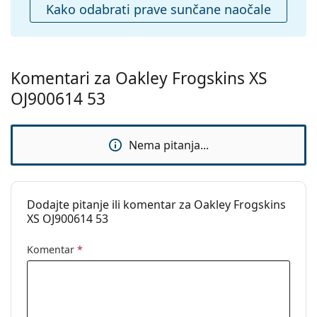
Kako odabrati prave sunčane naočale
čišćenje:
i njegu naočala. Neki modeli umjesto krpe mogu
sadržavati tekstilnu vrećicu.
Ostalo
Pogledajte cijelu ponudu
sunčanih naočala
, gdje
Spol:
Dječje
možete pronaći više stilova omiljenih marki.
Komentari za Oakley Frogskins XS
Kategorija:
Sunčane naočale
OJ900614 53
Marka:
Oakley
Upotreba:
Sport
Nema pitanja...
Pogodno za
Planinarenje
sport:
Kod:
OJ 9006 14 53
Dodajte pitanje ili komentar za Oakley Frogskins
XS OJ900614 53
Komentar
*