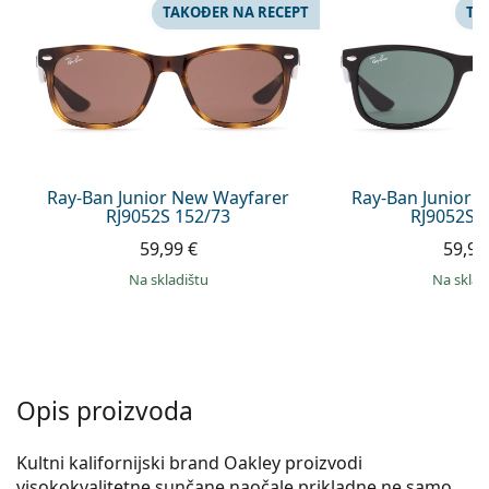
Persol
TAKOĐER NA RECEPT
TA
Prada
Sve marke sunčanih naočala
Ray-Ban Junior New Wayfarer
Ray-Ban Junior 
RJ9052S 152/73
RJ9052S 
59,99 €
59,99
na skladištu
na skla
Opis proizvoda
Kultni kalifornijski brand Oakley proizvodi
visokokvalitetne sunčane naočale prikladne ne samo