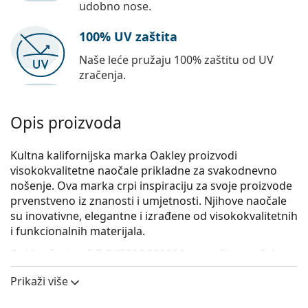
udobno nose.
100% UV zaštita
Naše leće pružaju 100% zaštitu od UV
zračenja.
Opis proizvoda
Kultna kalifornijska marka Oakley proizvodi
visokokvalitetne naočale prikladne za svakodnevno
nošenje. Ova marka crpi inspiraciju za svoje proizvode
prvenstveno iz znanosti i umjetnosti. Njihove naočale
su inovativne, elegantne i izrađene od visokokvalitetnih
i funkcionalnih materijala.
Oakley Socket 5.5 OX3218 321804
su muške naočale s
dioptrijom.
Prikaži više
Iskoristite značajku virtualnog isprobavanja i
pogledajte kako izgledate s naočalama.