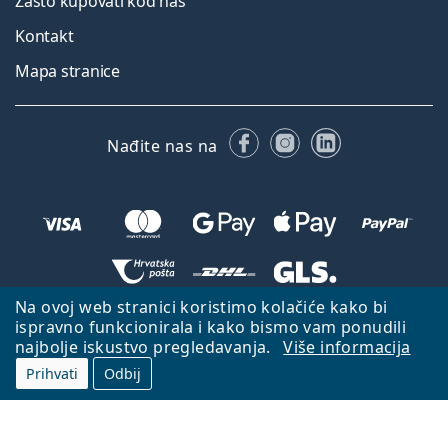
Zašto kupovati kod nas
Kontakt
Mapa stranice
Facebooku
Instagramu
LinkedIn
Nađite nas na
Na ovoj web stranici koristimo kolačiće kako bi
Natrag na početnu stranicu
Idi gore
ispravno funkcionirala i kako bismo vam ponudili
najbolje iskustvo pregledavanja.
Više informacija
Lentiamo.hr je u vlasništvu i upravljanju tvrtke Lentiamo s.r.o., Češka
Republika
S vama smo već 18 godina.
Prihvati
Odbij