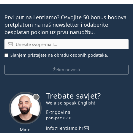
Prvi put na Lentiamo? Osvojite 50 bonus bodova
pretplatom na naš newsletter i odaberite
besplatan poklon uz prvu narudžbu.
E-mail
Slanjem pristajete na
obradu osobnih podataka
.
Želim novosti
Trebate savjet?
je offline
We also speak English!
E-trgovina
pon-pet: 8-18
info@lentiamo.hr
Mino