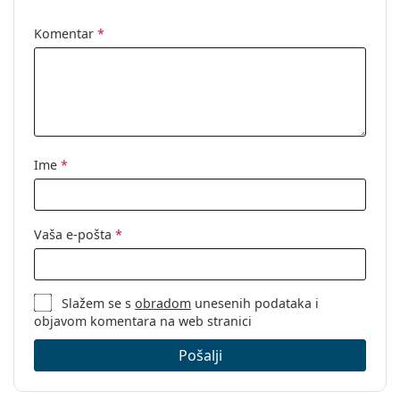
Spol:
Muške
Komentar
*
Kategorija:
Dioptrijske naočale
Marka:
Oakley
Kod:
0OX3218 321804
Ime
*
Vaša e-pošta
*
Slažem se s
obradom
unesenih podataka i
objavom komentara na web stranici
Pošalji