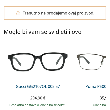
Persol
Prada
Trenutno ne prodajemo ovaj proizvod.
Sve marke sunčanih naočala
Moglo bi vam se svidjeti i ovo
Gucci GG2107OL 005 57
Puma PE0027
204,90 €
35,99
Besplatna dostava
&
okviri na skladištu
okviri na s