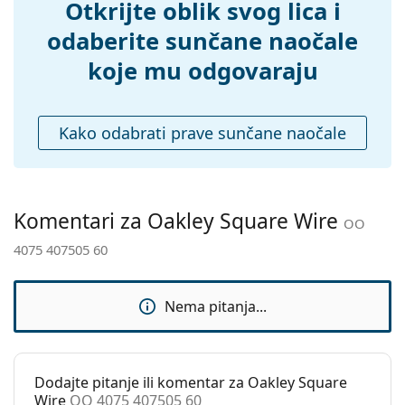
Otkrijte oblik svog lica i
Prilagodljivi
Da
tamni filtar pogodan za intenzivno sunčevo zračenje
jastučići za nos:
odaberite sunčane naočale
na plaži ili u gradu.
Dodaci
koje mu odgovaraju
Pribor
Kutijica:
Ne
Krpa koja se nalazi u pakiranju idealna je za čišćenje
Krpa za
Da
i njegu naočala. Neki modeli umjesto krpe mogu
Kako odabrati prave sunčane naočale
čišćenje:
sadržavati tekstilnu vrećicu.
Ostalo
Pogledajte cijelu ponudu
sunčanih naočala
, gdje
možete pronaći više stilova omiljenih marki.
Spol:
Muške
Komentari za Oakley Square Wire
Kategorija:
Sunčane naočale
OO
4075 407505 60
Marka:
Oakley
Upotreba:
Sport
Nema pitanja...
Pogodno za
Planinarenje
sport:
Kod:
OO 4075 407505 60
Dodajte pitanje ili komentar za Oakley Square
Wire
OO 4075 407505 60