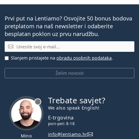
Prvi put na Lentiamo? Osvojite 50 bonus bodova
pretplatom na naš newsletter i odaberite
besplatan poklon uz prvu narudžbu.
E-mail
Slanjem pristajete na
obradu osobnih podataka
.
Želim novosti
Trebate savjet?
je offline
We also speak English!
E-trgovina
pon-pet: 8-18
info@lentiamo.hr
Mino