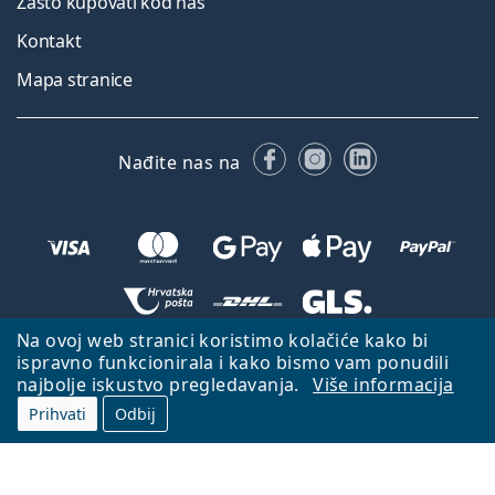
Zašto kupovati kod nas
Kontakt
Mapa stranice
Facebooku
Instagramu
LinkedIn
Nađite nas na
Na ovoj web stranici koristimo kolačiće kako bi
Natrag na početnu stranicu
Idi gore
ispravno funkcionirala i kako bismo vam ponudili
najbolje iskustvo pregledavanja.
Više informacija
Lentiamo.hr je u vlasništvu i upravljanju tvrtke Lentiamo s.r.o., Češka
Republika
S vama smo već 18 godina.
Prihvati
Odbij