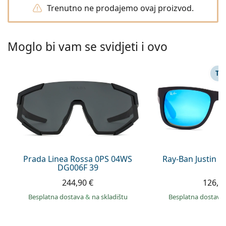
Persol
Trenutno ne prodajemo ovaj proizvod.
Prada
Moglo bi vam se svidjeti i ovo
Sve marke sunčanih naočala
TA
Prada Linea Rossa 0PS 04WS
Ray-Ban Justin 
DG006F 39
244,90 €
126,9
Besplatna dostava
&
na skladištu
Besplatna dostava