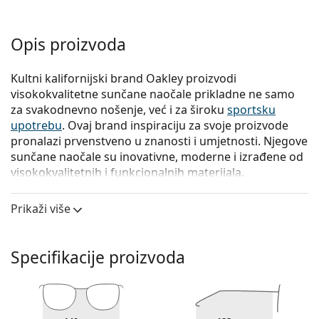
Opis proizvoda
Kultni kalifornijski brand Oakley proizvodi
visokokvalitetne sunčane naočale prikladne ne samo
za svakodnevno nošenje, već i za široku
sportsku
upotrebu
. Ovaj brand inspiraciju za svoje proizvode
pronalazi prvenstveno u znanosti i umjetnosti. Njegove
sunčane naočale su inovativne, moderne i izrađene od
visokokvalitetnih i funkcionalnih materijala.
Oakley Square Wire OO 4075 407505 60
su muške
Prikaži više
sunčane naočale.
Iskoristite značajku virtualnog isprobavanja i
pogledajte kako izgledate sa sunčanim naočalama.
Specifikacije proizvoda
Okvir naočala
Crna boja okvira savršeno pristaje uz hladne nijanse
puti i sa svijetlosmeđom, crnom ili svijetlo