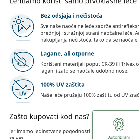
Lentiamo koristi samo prvoklasne leće
Bez odsjaja i nečistoća
Sve naše naočalne leće sadrže antirefleks
prednjoj i stražnjoj strani naočalne leće. A
nakupljanja nečistoća, tako da se naočale 
Lagane, ali otporne
Korišteni materijali poput CR-39 ili Trivex 
lagani i zato se naočale udobno nose.
100% UV zaštita
Naše leće pružaju 100% zaštitu od UV zrač
Zašto kupovati kod nas?
Jer imamo jedinstvene pogodnosti
Autorizirani
za vas.