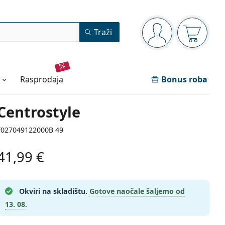
Navigacijska ploča
Traži
ste prijavljeni
Košarica
rasprodaja
Bonus roba
Centrostyle
F027049122000B 49
41,99 €
Okviri na skladištu.
Gotove naočale šaljemo od
13. 08.