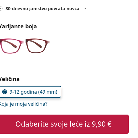
30-dnevno jamstvo povrata novca
Varijante boja
Odaberite parametre
Veličina
9-12 godina (49 mm)
Koja je moja veličina?
Odaberite svoje leće iz
9,90 €