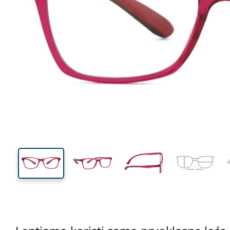
127 mm
Širina
Širina
leće
34 mm
49 mm
Visina leće
Širina leće