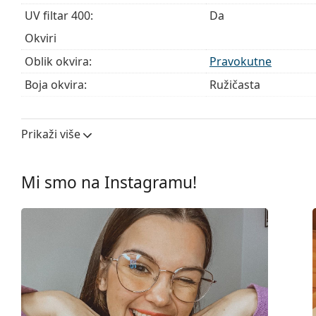
UV filtar 400:
Da
Okviri
Oblik okvira:
Pravokutne
Boja okvira:
Ružičasta
Materijal okvira:
Plastika
Veličina:
S
Prikaži više
Širina:
127 mm
Dužina drškice:
135 mm
Mi smo na Instagramu!
Širina mosta:
16 mm
Težina:
105 g
Prilagodljivi jastučići za nos:
Ne
Fleksibilni zglob:
Ne
Dodaci