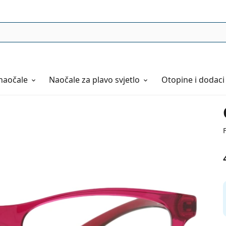
naočale
Naočale
za plavo svjetlo
Otopine i dodaci