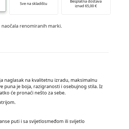
Besplatna dostava
Sve na skladištu
iznad 65,00 €
a naočala renomiranih marki.
lja naglasak na kvalitetnu izradu, maksimalnu
e puna je boja, razigranosti i osebujnog stila. Iz
vatko će pronaći nešto za sebe.
ptrijom.
nse puti i sa svijetlosmeđom ili svijetlo