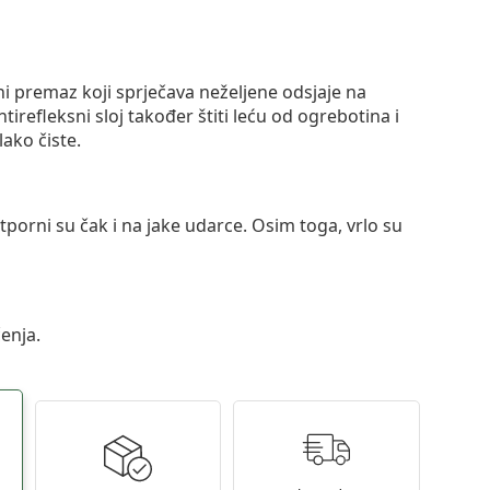
ni premaz koji sprječava neželjene odsjaje na
ntirefleksni sloj također štiti leću od ogrebotina i
lako čiste.
otporni su čak i na jake udarce. Osim toga, vrlo su
enja.