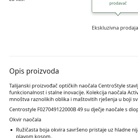
prodavač
Ekskluzivna prodaj
Opis proizvoda
Talijanski proizvođač optičkih naočala CentroStyle stav
funkcionalnost i stalne inovacije. Kolekcija naočala Activ
mnoštva raznolikih oblika i maštovitih rješenja u boji s
Centrostyle F027049122000B 49
su dječje naočale s dio
Okvir naočala
Ružičasta boja okvira savršeno pristaje uz hladne nija
plavom kosom.