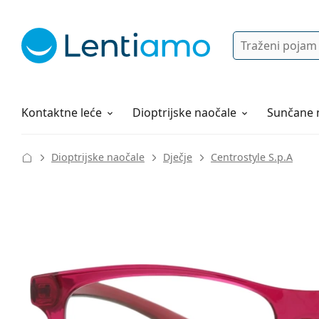
Pretraga
Prijava
Web navigacija
Otopine za leće
Sve o kupovini
Kontaktne leće
Dioptrijske naočale
Sunčane 
Dioptrijske naočale
Dječje
Centrostyle S.p.A