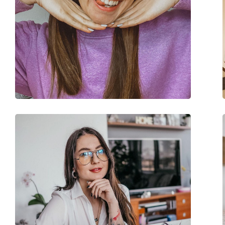
Kutijica:
Da
Krpa za čišćenje:
Ne
Ostalo
Spol:
Dječje
Kategorija:
Dioptrijske naočale
Naočale s filterom p
Marka:
Centrostyle S.p.A
Kod:
F027049122000B 49