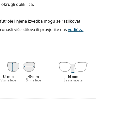
okrugli oblik lica.
utrole i njena izvedba mogu se razlikovati.
onašli više stilova ili provjerite naš
vodič za
34 mm
49 mm
16 mm
Visina leće
Širina leće
Širina mosta