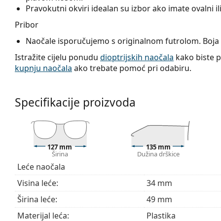
Pravokutni okviri idealan su izbor ako imate ovalni ili 
Pribor
Naočale isporučujemo s originalnom futrolom. Boja f
Istražite cijelu ponudu
dioptrijskih naočala
kako biste pr
kupnju naočala
ako trebate pomoć pri odabiru.
Specifikacije proizvoda
127 mm
135 mm
Širina
Dužina drškice
Leće naočala
Visina leće:
34 mm
Širina leće:
49 mm
Materijal leća:
Plastika