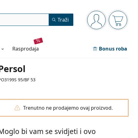
Navigacijska ploča
Traži
ste prijavljeni
Košarica
rasprodaja
Bonus roba
Persol
PO3199S 95/BF 53
Trenutno ne prodajemo ovaj proizvod.
Moglo bi vam se svidjeti i ovo