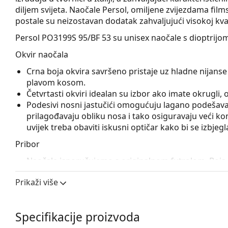
diljem svijeta. Naočale Persol, omiljene zvijezdama fi
postale su neizostavan dodatak zahvaljujući visokoj kvali
Persol PO3199S 95/BF 53
su unisex naočale s dioptrijo
Okvir naočala
Crna boja okvira savršeno pristaje uz hladne nijanse 
plavom kosom.
Četvrtasti okviri idealan su izbor ako imate okrugli, ova
Podesivi nosni jastučići omogućuju lagano podešavanj
prilagođavaju obliku nosa i tako osiguravaju veći k
uvijek treba obaviti iskusni optičar kako bi se izbjeg
Pribor
Naočale isporučujemo s originalnom futrolom. Boja f
Krpa koja se nalazi u pakiranju idealna je za čišćen
Prikaži više
sadržavati tekstilnu vrećicu.
Istražite cijelu ponudu
dioptrijskih naočala
kako biste pr
kupnju naočala
ako trebate pomoć pri odabiru.
Specifikacije proizvoda