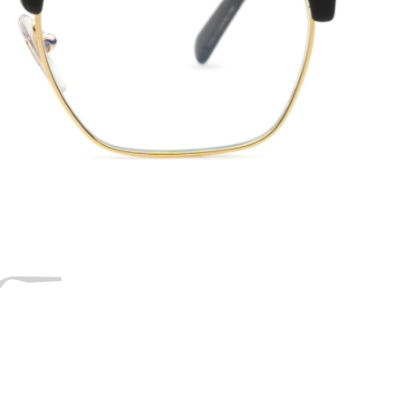
53
20
145
145 mm
Dužina drškice
Širina
Dužina
mosta
drškice
20 mm
Širina mosta