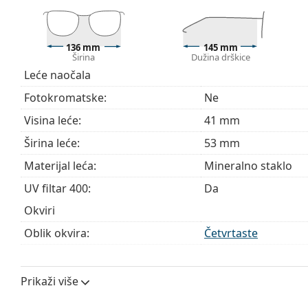
136 mm
145 mm
Širina
Dužina drškice
Leće naočala
Fotokromatske:
Ne
Visina leće:
41 mm
Širina leće:
53 mm
Materijal leća:
Mineralno staklo
UV filtar 400:
Da
Okviri
Oblik okvira:
Četvrtaste
Boja okvira:
Crna
Materijal okvira:
Metal/Plastika
Prikaži više
Veličina:
M