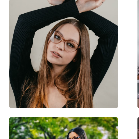
Kod:
PO3199S 95/BF 53