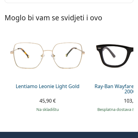
Moglo bi vam se svidjeti i ovo
Lentiamo Leonie Light Gold
Ray-Ban Wayfarer
2000 
45,90 €
103,9
na skladištu
Besplatna dostava
&