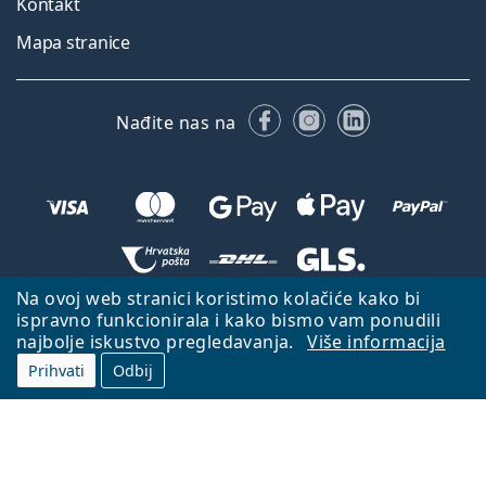
Kontakt
Mapa stranice
Facebooku
Instagramu
LinkedIn
Nađite nas na
Na ovoj web stranici koristimo kolačiće kako bi
Natrag na početnu stranicu
Idi gore
ispravno funkcionirala i kako bismo vam ponudili
najbolje iskustvo pregledavanja.
Više informacija
Lentiamo.hr je u vlasništvu i upravljanju tvrtke Lentiamo s.r.o., Češka
Republika
S vama smo već 18 godina.
Prihvati
Odbij