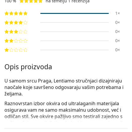
100 %
na temelju 1 recenzija
1×
0×
0×
0×
0×
Opis proizvoda
U samom srcu Praga, Lentiamo stručnjaci dizajniraju
naočale koje savršeno odgovaraju vašim potrebama i
željama.
Raznovrstan izbor okvira od
ultralaganih materijala
osigurava vam ne samo maksimalnu udobnost, već i
odličan stil. Sve okvire pažljivo smo testirali zajedno s
našim očnim specijalistima kako bismo vam osigurali
najvišu kvalitetu i dizajn, i to po razumnoj cijeni.