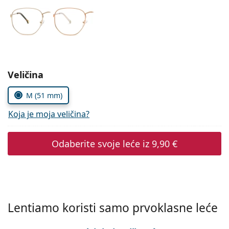
Persol
Prada
Sve marke sunčanih naočala
Odaberite parametre
Veličina
M (51 mm)
Koja je moja veličina?
Odaberite svoje leće iz
9,90 €
Lentiamo koristi samo prvoklasne leće