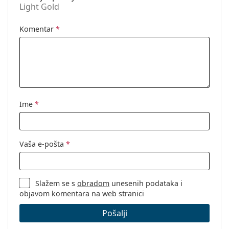
Light Gold
Kutijica:
Da
Krpa za
Da
Komentar
*
čišćenje:
Ostalo
Spol:
Unisex
Kategorija:
Dioptrijske naočale
Naočale s filterom plave svjetlosti
Ime
*
Marka:
Lentiamo
Kod:
Eric Light Gold
Vaša e-pošta
*
Slažem se s
obradom
unesenih podataka i
objavom komentara na web stranici
Pošalji