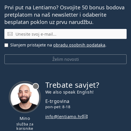
Prvi put na Lentiamo? Osvojite 50 bonus bodova
pretplatom na naš newsletter i odaberite
besplatan poklon uz prvu narudžbu.
E-mail
Slanjem pristajete na
obradu osobnih podataka
.
Želim novosti
Trebate savjet?
je offline
We also speak English!
E-trgovina
pon-pet: 8-18
info@lentiamo.hr
Mino
služba za
korisnike