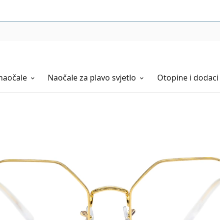
naočale
Naočale
za plavo svjetlo
Otopine i dodaci