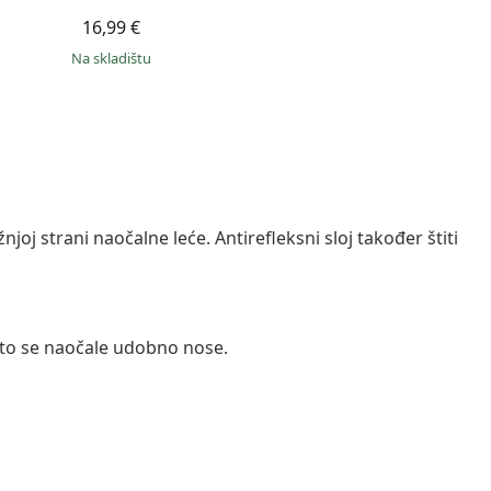
16,99 €
na skladištu
joj strani naočalne leće. Antirefleksni sloj također štiti
 zato se naočale udobno nose.