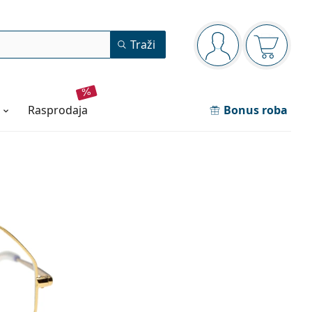
Navigacijska ploča
Traži
ste prijavljeni
Košarica
rasprodaja
Bonus roba