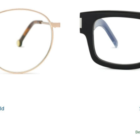
ld
Be