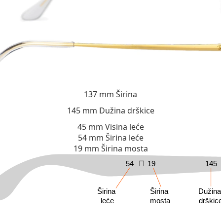
137 mm
Širina
145 mm
Dužina drškice
45 mm
Visina leće
54 mm
Širina leće
19 mm
Širina mosta
54
19
145
Širina
Širina
Dužin
leće
mosta
drškic