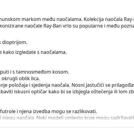
rhunskom markom među naočalama. Kolekcija naočala Ray-Ba
a. Ikonizirane naočale Ray-Ban vrlo su popularne i među poz
 dioptrijom.
te kako izgledate s naočalama.
se puti i s tamnosmeđom kosom.
okrugli oblik lica.
e položaja i sjedenja naočala. Nosni jastučići se prilagođa
aviti iskusni optičar kako bi se izbjegla oštećenja ili lom 
utrole i njena izvedba mogu se razlikovati.
e i njegu naočala. Neki modeli umjesto krpe mogu sadržavati 
onašli više stilova ili provjerite naš
vodič za kupnju naočala