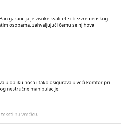
n garancija je visoke kvalitete i bezvremenskog
natim osobama, zahvaljujući čemu se njihova
vaju obliku nosa i tako osiguravaju veći komfor pri
zbog nestručne manipulacije.
tekstilnu vrećicu.
ako trebate pomoć pri odabiru.