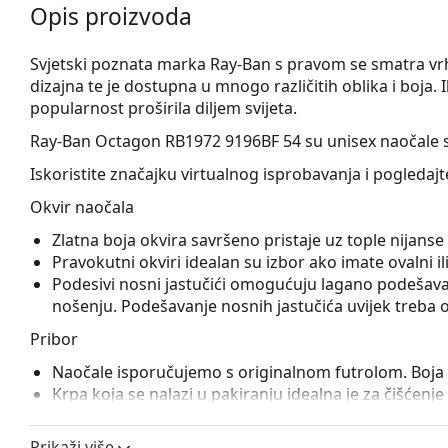
Opis proizvoda
Svjetski poznata marka Ray-Ban s pravom se smatra v
dizajna te je dostupna u mnogo različitih oblika i boj
popularnost proširila diljem svijeta.
Ray-Ban Octagon RB1972 9196BF 54
su unisex naočale s
Iskoristite značajku virtualnog isprobavanja i pogledaj
Okvir naočala
Zlatna boja okvira savršeno pristaje uz tople nijan
Pravokutni okviri idealan su izbor ako imate ovalni ili 
Podesivi nosni jastučići omogućuju lagano podešavanj
nošenju. Podešavanje nosnih jastučića uvijek treba ob
Pribor
Naočale isporučujemo s originalnom futrolom. Boja f
Krpa koja se nalazi u pakiranju idealna je za čišćenj
Istražite cijelu ponudu
dioptrijskih naočala
kako biste pr
Prikaži više