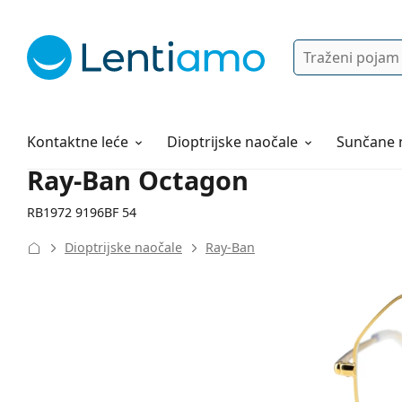
Pretraga
Prijava
Web navigacija
Otopine za leće
Sve o kupovini
Kontaktne leće
Dioptrijske naočale
Sunčane 
Ray-Ban Octagon
RB1972 9196BF 54
Dioptrijske naočale
Ray-Ban