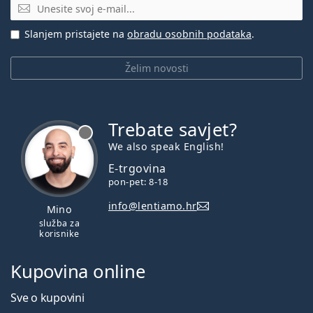
E-mail
Slanjem pristajete na
obradu osobnih podataka
.
Želim novosti
Trebate savjet?
je offline
We also speak English!
E-trgovina
pon-pet: 8-18
info@lentiamo.hr
Mino
služba za
korisnike
Kupovina online
Sve o kupovini