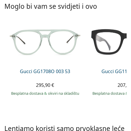
Persol
Moglo bi vam se svidjeti i ovo
Prada
Sve marke sunčanih naočala
Gucci GG1708O 003 53
Gucci GG113
295,90 €
207,9
Besplatna dostava
&
okviri na skladištu
Besplatna dostava
&
Lentiamo koristi samo prvoklasne leće