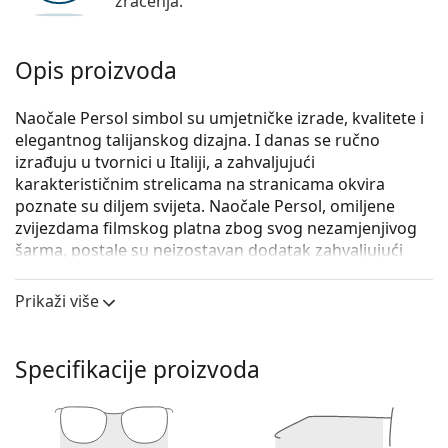
zračenja.
Opis proizvoda
Naočale Persol simbol su umjetničke izrade, kvalitete i
elegantnog talijanskog dizajna. I danas se ručno
izrađuju u tvornici u Italiji, a zahvaljujući
karakterističnim strelicama na stranicama okvira
poznate su diljem svijeta. Naočale Persol, omiljene
zvijezdama filmskog platna zbog svog nezamjenjivog
šarma, postale su neizostavan dodatak zahvaljujući
visokoj kvaliteti, tradicionalnim oblicima i kultnoj
reputaciji.
Prikaži više
Persol 0PO3007VM 95 52
su muške naočale s
dioptrijom.
Specifikacije proizvoda
Iskoristite značajku virtualnog isprobavanja i
pogledajte kako izgledate s naočalama.
Okvir naočala