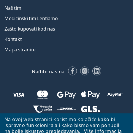
Naš tim
Medicinski tim Lentiamo
Zašto kupovati kod nas
Kontakt
Mapa stranice
Facebooku
Instagramu
LinkedIn
Nađite nas na
Na ovoj web stranici koristimo kolačiće kako bi
Natrag na početnu stranicu
Idi gore
ispravno funkcionirala i kako bismo vam ponudili
najbolje iskustvo pregledavanja.
Više informacija
Lentiamo.hr je u vlasništvu i upravljanju tvrtke Lentiamo s.r.o., Češka