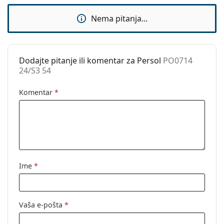
Pogledajte cijelu ponudu
sunčanih naočala
, gdje
Kod:
PO0714 24/S3 54
možete pronaći više stilova omiljenih marki.
Nema pitanja...
Dostupno na
Ne
recept:
Dodajte pitanje ili komentar za Persol
PO0714
24/S3 54
Komentar
*
Ime
*
Vaša e-pošta
*