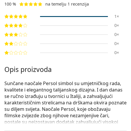
100 %
na temelju 1 recenzija
1×
0×
0×
0×
0×
Opis proizvoda
Sunčane naočale Persol simbol su umjetničkog rada,
kvalitete i elegantnog talijanskog dizajna. I dan danas
se ručno izrađuju u tvornici u Italiji, a zahvaljujući
karakterističnim strelicama na drškama okvira poznate
su diljem svijeta. Naočale Persol, koje obožavaju
filmske zvijezde zbog njihove nezamjenjive čari,
postale su neizostavan dodatak zahvaljujući visokoj
kvaliteti, tradicionalnim oblicima i kultnom statusu.