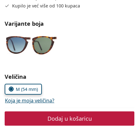
Persol
Kupilo je već više od 100 kupaca
Prada
Varijante boja
Sve marke sunčanih naočala
Odaberite parametre
Veličina
M (54 mm)
Koja je moja veličina?
Dodaj u košaricu