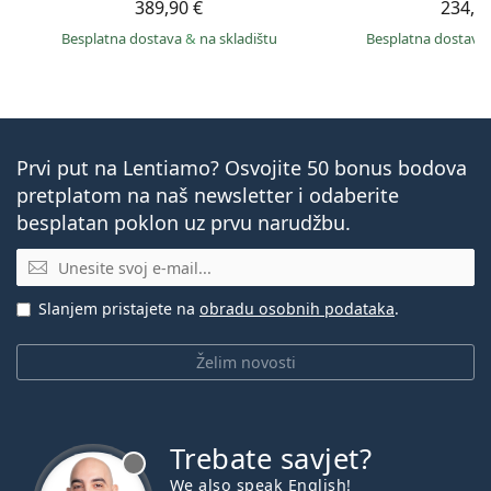
389,90 €
234,9
Besplatna dostava
&
na skladištu
Besplatna dostava
Prvi put na Lentiamo? Osvojite 50 bonus bodova
pretplatom na naš newsletter i odaberite
besplatan poklon uz prvu narudžbu.
E-mail
Slanjem pristajete na
obradu osobnih podataka
.
Želim novosti
Trebate savjet?
je offline
We also speak English!