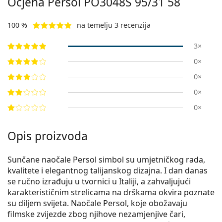
Ocjena Persol
PO3048S 95/31 58
100 %
na temelju 3 recenzija
3×
0×
0×
0×
0×
Opis proizvoda
Sunčane naočale Persol simbol su umjetničkog rada,
kvalitete i elegantnog talijanskog dizajna. I dan danas
se ručno izrađuju u tvornici u Italiji, a zahvaljujući
karakterističnim strelicama na drškama okvira poznate
su diljem svijeta. Naočale Persol, koje obožavaju
filmske zvijezde zbog njihove nezamjenjive čari,