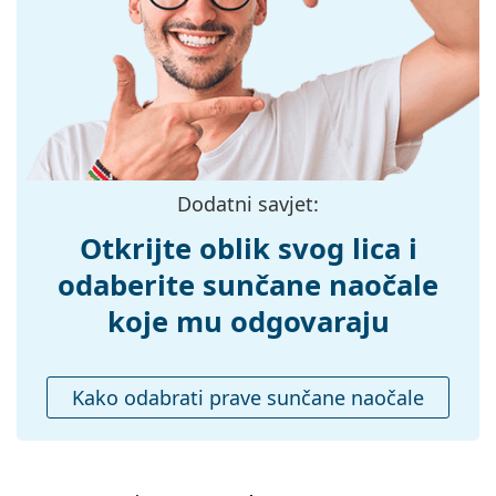
možete pronaći više stilova omiljenih marki.
Širina:
143 mm
Dužina drškice:
145 mm
Širina mosta:
19 mm
Težina:
220 g
Prilagodljivi
Ne
Dodatni savjet:
jastučići za nos:
Dodaci
Otkrijte oblik svog lica i
Kutijica:
Da
odaberite sunčane naočale
Krpa za
Da
koje mu odgovaraju
čišćenje:
Ostalo
Kako odabrati prave sunčane naočale
Spol:
Muške
Kategorija:
Sunčane naočale
Marka:
Persol