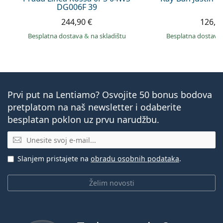
DG006F 39
244,90 €
126,9
Besplatna dostava
&
na skladištu
Besplatna dostava
Prvi put na Lentiamo? Osvojite 50 bonus bodova
pretplatom na naš newsletter i odaberite
besplatan poklon uz prvu narudžbu.
E-mail
Slanjem pristajete na
obradu osobnih podataka
.
Želim novosti