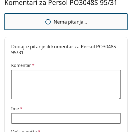
Komentari za Persol PO3048S 95/31
Upotreba:
Moda
Kod:
PO3048S 95/31 58
Nema pitanja...
Dostupno na
Ne
recept:
Dodajte pitanje ili komentar za Persol PO3048S
95/31
Komentar
*
Ime
*
Vaša e-pošta
*