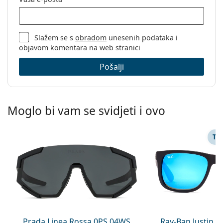
Slažem se s
obradom
unesenih podataka i
objavom komentara na web stranici
Pošalji
Moglo bi vam se svidjeti i ovo
TA
Prada Linea Rossa 0PS 04WS
Ray-Ban Justin 