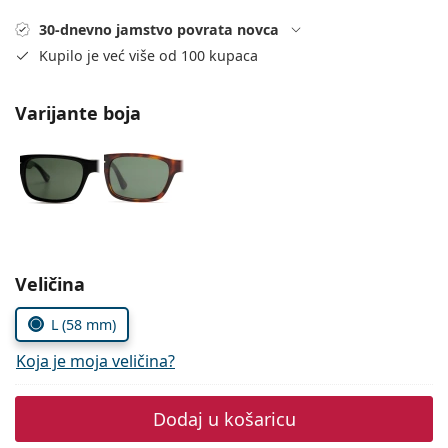
Persol
30-dnevno jamstvo povrata novca
Prada
Kupilo je već više od 100 kupaca
Sve marke sunčanih naočala
Varijante boja
Odaberite parametre
Veličina
L (58 mm)
Koja je moja veličina?
Dodaj u košaricu