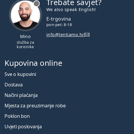
Trebate savjet?
je offline
We also speak English!
E-trgovina
pon-pet: 8-18
info@lentiamo.hr
Mino
služba za
korisnike
Kupovina online
Sve o kupovini
Dostava
Načini plaćanja
Mjesta za preuzimanje robe
Poklon bon
Uvjeti poslovanja