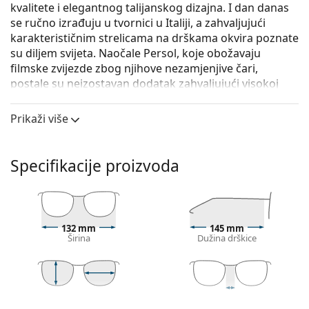
kvalitete i elegantnog talijanskog dizajna. I dan danas
se ručno izrađuju u tvornici u Italiji, a zahvaljujući
karakterističnim strelicama na drškama okvira poznate
su diljem svijeta. Naočale Persol, koje obožavaju
filmske zvijezde zbog njihove nezamjenjive čari,
postale su neizostavan dodatak zahvaljujući visokoj
kvaliteti, tradicionalnim oblicima i kultnom statusu.
Prikaži više
Persol PO3210S 24/31
su muške sunčane naočale.
Iskoristite značajku virtualnog isprobavanja i
pogledajte kako izgledate sa sunčanim naočalama.
Specifikacije proizvoda
Okvir naočala
Smeđa boja okvira savršeno pristaje uz tople
nijanse puti i sa svijetlosmeđom, crnom ili
132 mm
145 mm
tamnoplavom kosom.
Širina
Dužina drškice
Okrugli okviri sunčanih naočala
idealan su izbor ako
imate četvrtasti ili ovalni oblik lica.
Okvir sunčanih naočala izrađen je od
visokokvalitetne plastike koja nudi visoku
43 mm
51 mm
21 mm