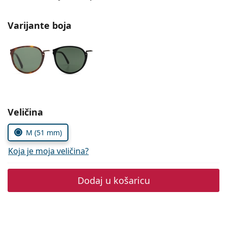
Persol
Varijante boja
Prada
Sve marke sunčanih naočala
Odaberite parametre
Veličina
M (51 mm)
Koja je moja veličina?
Dodaj u košaricu