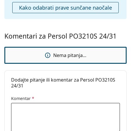
Spol:
Muške
Kako odabrati prave sunčane naočale
Kategorija:
Sunčane naočale
Marka:
Persol
Upotreba:
Moda
Komentari za Persol PO3210S 24/31
Kod:
PO3210S 24/31 51
Dostupno na
Ne
Nema pitanja...
recept:
Dodajte pitanje ili komentar za Persol PO3210S
24/31
Komentar
*