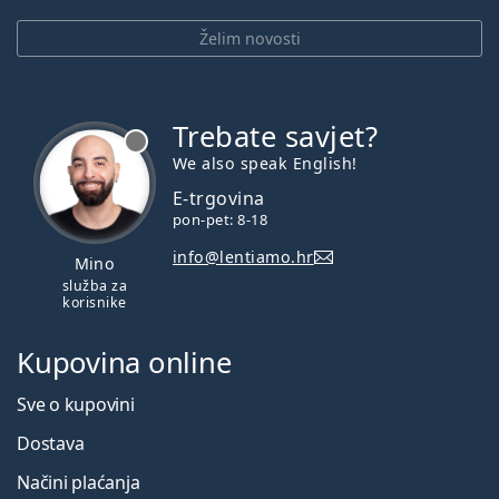
Želim novosti
Trebate savjet?
je offline
We also speak English!
E-trgovina
pon-pet: 8-18
info@lentiamo.hr
Mino
služba za
korisnike
Kupovina online
Sve o kupovini
Dostava
Načini plaćanja