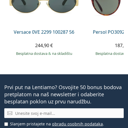
Versace 0VE 2299 100287 56
Persol PO3092S
244,90 €
187,9
Besplatna dostava
&
na skladištu
Besplatna dostava
Prvi put na Lentiamo? Osvojite 50 bonus bodova
pretplatom na naš newsletter i odaberite
besplatan poklon uz prvu narudžbu.
E-mail
Slanjem pristajete na
obradu osobnih podataka
.