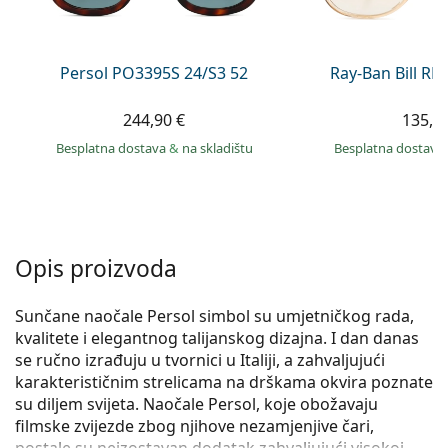
Persol
Prada
Persol PO3395S 24/S3 52
Ray-Ban Bill R
Sve marke sunčanih naočala
244,90 €
135,9
Besplatna dostava
&
na skladištu
Besplatna dostava
Opis proizvoda
Sunčane naočale Persol simbol su umjetničkog rada,
kvalitete i elegantnog talijanskog dizajna. I dan danas
se ručno izrađuju u tvornici u Italiji, a zahvaljujući
karakterističnim strelicama na drškama okvira poznate
su diljem svijeta. Naočale Persol, koje obožavaju
filmske zvijezde zbog njihove nezamjenjive čari,