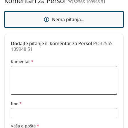
Komentari za Persol
Kategorija:
Sunčane naočale
PO3256S 109948 51
Marka:
Persol
Nema pitanja...
Upotreba:
Moda
Kod:
PO3256S 109948 51
Dostupno na
Ne
Dodajte pitanje ili komentar za Persol
PO3256S
recept:
109948 51
Komentar
*
Ime
*
Vaša e-pošta
*