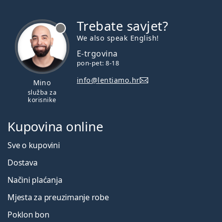
Trebate savjet?
je offline
We also speak English!
E-trgovina
pon-pet: 8-18
info@lentiamo.hr
Mino
služba za
korisnike
Kupovina online
Sve o kupovini
Dostava
Načini plaćanja
Mjesta za preuzimanje robe
Poklon bon