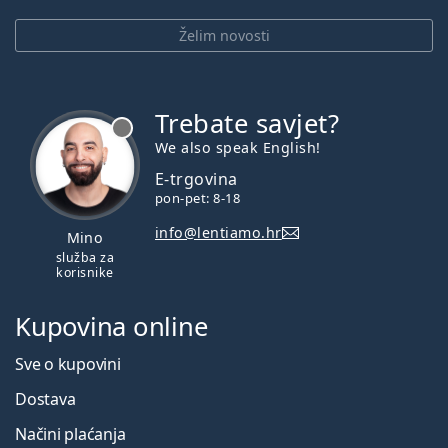
Želim novosti
Trebate savjet?
je offline
We also speak English!
E-trgovina
pon-pet: 8-18
info@lentiamo.hr
Mino
služba za
korisnike
Kupovina online
Sve o kupovini
Dostava
Načini plaćanja