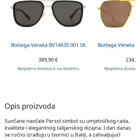
Persol
Prada
Sve marke sunčanih naočala
Bottega Veneta BV1463S 001 56
Bottega Veneta B
389,90 €
234,9
Besplatna dostava
&
na skladištu
Besplatna dostava
Opis proizvoda
Sunčane naočale Persol simbol su umjetničkog rada,
kvalitete i elegantnog talijanskog dizajna. I dan danas
se ručno izrađuju u tvornici u Italiji, a zahvaljujući