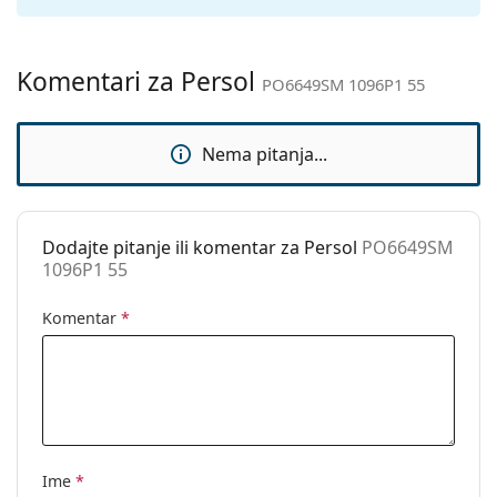
Kategorija:
Sunčane naočale
Marka:
Persol
Komentari za Persol
PO6649SM 1096P1 55
Upotreba:
Moda
Kod:
PO6649SM 1096P1 55
Nema pitanja...
Dostupno na
Ne
recept:
Dodajte pitanje ili komentar za Persol
PO6649SM
1096P1 55
Komentar
*
Ime
*