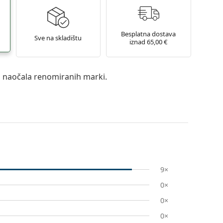
Besplatna dostava
Sve na skladištu
iznad 65,00 €
a naočala renomiranih marki.
9×
0×
0×
0×