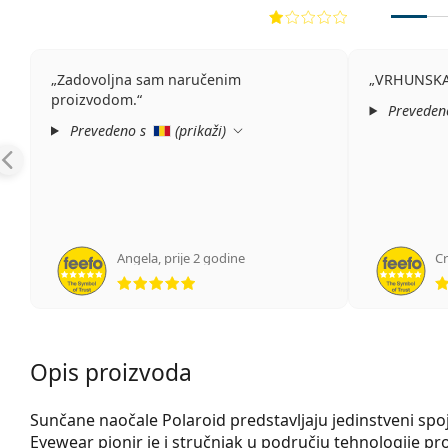
Zadovoljna sam naručenim
VRHUNSKA 
proizvodom.
Preveden
Prevedeno s
(
prikaži
)
Angela
,
prije 2 godine
Cr
ocjena 5 od 5
Opis proizvoda
Sunčane naočale Polaroid predstavljaju jedinstveni spoj
Eyewear pionir je i stručnjak u području tehnologije pr