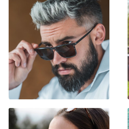
Ostalo
Spol:
Ženske
Kategorija:
Sunčane naočale
Marka:
Polaroid
Upotreba:
Moda
Kod:
P8339 C6T/JR 55
Dostupno na recept:
Da