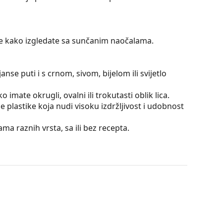
jte kako izgledate sa sunčanim naočalama.
nse puti i s crnom, sivom, bijelom ili svijetlo
 imate okrugli, ovalni ili trokutasti oblik lica.
 plastike koja nudi visoku izdržljivost i udobnost
a raznih vrsta, sa ili bez recepta.
nimaliziraju svjetlosne odsjaje i potiskuju
atko mijenja od tamnog prema svjetlijem prema
iltriranje oštrog sunčevog svjetla, a svjetlija
. Ova obrada leća pruža bolju orijentaciju u
mogućuje jasniji vid u donjem dijelu vidnog polja i