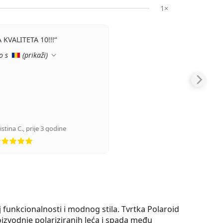
1×
KVALITETA 10!!!
o s
(
prikaži
)
istina C.
,
prije 3 godine
ocjena 5 od 5
 funkcionalnosti i modnog stila. Tvrtka Polaroid
oizvodnje polariziranih leća i spada među