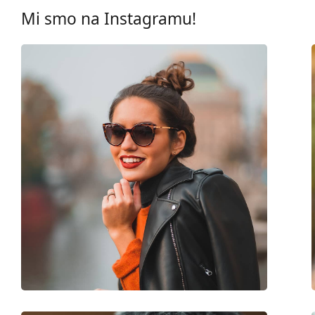
UV filtar 400:
Da
Mi smo na Instagramu!
Okviri
Oblik okvira:
Četvrtaste
Boja okvira:
Ljubičasta
Materijal okvira:
Plastika
Veličina:
M
Širina:
135 mm
Dužina drškice:
135 mm
Širina mosta:
19 mm
Težina:
45 g
Prilagodljivi jastučići za nos:
Ne
Dodaci
Kutijica:
Ne
Krpa za čišćenje:
Da