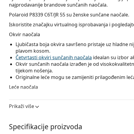
najprodavanije brandove sunčanih naočala.
Polaroid P8339 C6T/JR 55
su ženske sunčane naočale.
Iskoristite značajku virtualnog isprobavanja i pogleda
Okvir naočala
Ljubičasta boja okvira savršeno pristaje uz hladne nija
plavom kosom.
Četvrtasti okviri sunčanih naočala
idealan su izbor ako
Okvir sunčanih naočala izrađen je od visokokvalitetne
tijekom nošenja.
Originalne leće mogu se zamijeniti prilagođenim lećam
Leće naočala
Ljubičaste leće naočala blago povećavaju kontrast, mi
bijelu boju.
Prikaži više
Naočale imaju
gradalna stakla
, čije se obojenje gl
dolje. Najtamnija nijansa u gornjem dijelu omogućuje f
nijansa u donjem dijelu osigurava dovoljnu vidljivost
Specifikacije proizvoda
prostoru i idealna je, na primjer, za vozače, kojima o