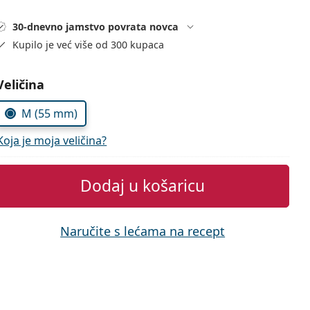
30-dnevno jamstvo povrata novca
Kupilo je već više od 300 kupaca
Odaberite parametre
Veličina
M (55 mm)
Koja je moja veličina?
Dodaj u košaricu
Naručite s lećama na recept