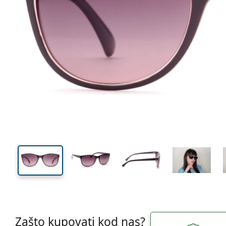
135 mm
Širina
Širina
leće
43 mm
55 mm
Visina leće
Širina leće
Zašto kupovati kod nas?