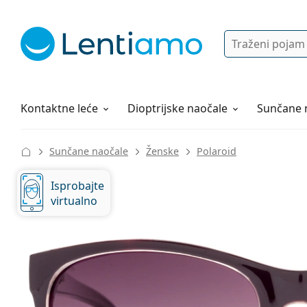
Pretraga
Prijava
Web navigacija
Otopine za leće
Sve o kupovini
Kontaktne leće
Dioptrijske naočale
Sunčane 
Sunčane naočale
Ženske
Polaroid
Isprobajte
virtualno