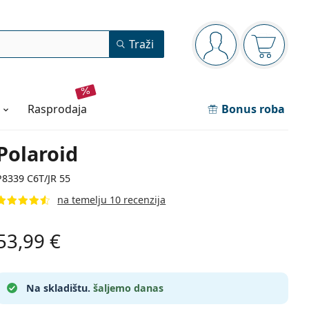
Navigacijska ploča
Traži
ste prijavljeni
Košarica
rasprodaja
Bonus roba
Polaroid
P8339 C6T/JR 55
na temelju 10 recenzija
53,99 €
Na skladištu.
šaljemo danas