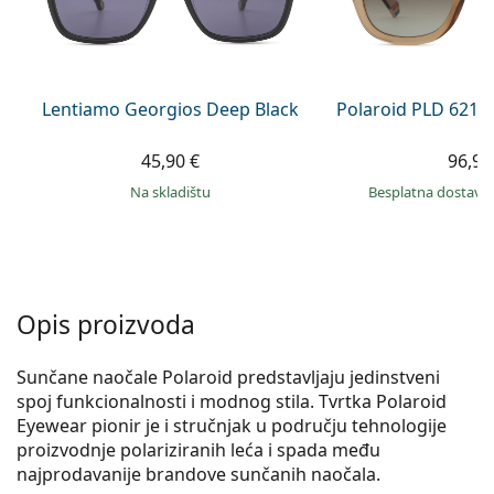
Persol
Prada
Sve marke sunčanih naočala
Lentiamo Georgios Deep Black
Polaroid PLD 6213
45,90 €
96,99
na skladištu
Besplatna dostava
Opis proizvoda
Sunčane naočale Polaroid predstavljaju jedinstveni
spoj funkcionalnosti i modnog stila. Tvrtka Polaroid
Eyewear pionir je i stručnjak u području tehnologije
proizvodnje polariziranih leća i spada među
najprodavanije brandove sunčanih naočala.