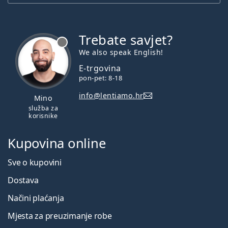
Trebate savjet?
je offline
We also speak English!
E-trgovina
pon-pet: 8-18
info@lentiamo.hr
Mino
služba za
korisnike
Kupovina online
Sve o kupovini
Dostava
Načini plaćanja
Mjesta za preuzimanje robe