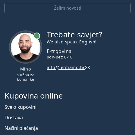
Želim novosti
Trebate savjet?
je online
We also speak English!
E-trgovina
pon-pet: 8-18
info@lentiamo.hr
Mino
služba za
korisnike
Kupovina online
Sve o kupovini
Dostava
Načini plaćanja