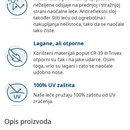
neželjene odsjaje na prednjoj i stražnjoj
strani naočalne leće. Antirefleksni sloj
također štiti leću od ogrebotina i
nakupljanja nečistoća, tako da se naočale
lako čiste.
Lagane, ali otporne
Korišteni materijali poput CR-39 ili Trivex
otporni su čak i na jake udarce. Osim
toga, vrlo su lagani i zato se naočale
udobno nose.
100% UV zaštita
Naše leće pružaju 100% zaštitu od UV
zračenja.
Opis proizvoda