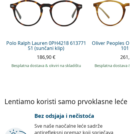
Persol
Prada
Sve marke sunčanih naočala
Polo Ralph Lauren 0PH4218 613771
Oliver Peoples O´
51 (sunčani klip)
1011 
186,90 €
261,9
Besplatna dostava
&
okviri na skladištu
Besplatna dostava
&
Lentiamo koristi samo prvoklasne leće
Bez odsjaja i nečistoća
Sve naše naočalne leće sadrže
antirefleksni premaz koji sprječava