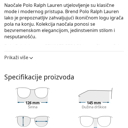
Naočale Polo Ralph Lauren utjelovljenje su klasične
mode i modernog pristupa. Brend Polo Ralph Lauren
lako je prepoznatljiv zahvaljujući ikoničnom logu igrača
pola na konju. Kolekcija naočala ponosi se
bezvremenskom elegancijom, jedinstvenim stilom i
nesputanošću.
Polo Ralph Lauren 0PH1179 9334 51
su muške naočale
s dioptrijom.
Prikaži više
Iskoristite značajku virtualnog isprobavanja i
pogledajte kako izgledate s naočalama.
Specifikacije proizvoda
Okvir naočala
Zlatna boja okvira savršeno pristaje uz tople nijanse
puti i s tamnosmeđom kosom.
Okrugli okviri idealan su izbor ako imate četvrtasti
126 mm
145 mm
ili ovalni oblik lica.
Širina
Dužina drškice
Okvir naočala izrađen je od metala koji dobro drži
oblik i nudi visoku čvrstoću i jedinstven izgled.
Cijeli okviri su najčešći tip okvira, sastoje se od