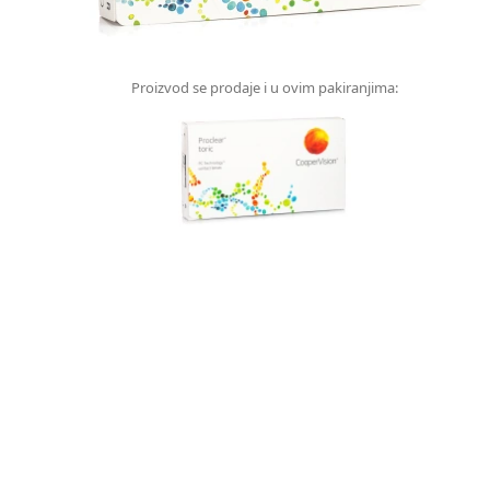
Proizvod se prodaje i u ovim pakiranjima: