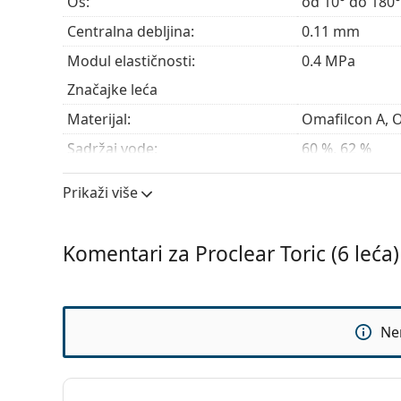
Os:
od 10° do 180°
Centralna debljina:
0.11 mm
Modul elastičnosti:
0.4 MPa
Značajke leća
Materijal:
Omafilcon A, 
Sadržaj vode:
60 %, 62 %
Propusnost kisika:
30 Dk/t
Prikaži više
UV filtar:
Ne
Silikon-hidrogelne:
Ne
Komentari za Proclear Toric (6 leća)
Upotreba
Rok trajanja:
Najmanje 23 m
Boja za rukovanje:
Ne
Ne
Može se spavati s lećama:
Ne
Indikator 'iznutra-izvana':
Da