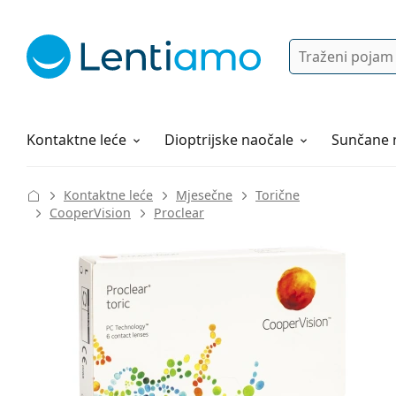
Pretraga
Prijava
Web navigacija
Otopine za leće
Sve o kupovini
Kontaktne leće
Dioptrijske naočale
Sunčane 
Kontaktne leće
Mjesečne
Torične
CooperVision
Proclear