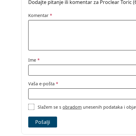
Dodajte pitanje ili komentar za Proclear Toric (6
Pakiranje
Proizvođač:
CooperVision
Komentar
*
Leća u kutijici:
6
Težina:
33 g
Ostalo
Kategorija:
Mjesečne leće
Ime
*
Torične kontak
Kontaktne leć
Vaša e-pošta
*
Slažem se s
obradom
unesenih podataka i obja
Pošalji