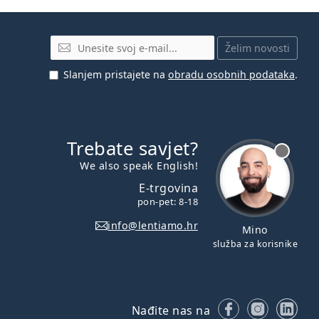
E-mail
Želim novosti
Slanjem pristajete na
obradu osobnih podataka
.
Trebate savjet?
je offline
We also speak English!
E-trgovina
pon-pet: 8-18
info@lentiamo.hr
Mino
služba za korisnike
Facebooku
Instagr
Lin
Nađite nas na