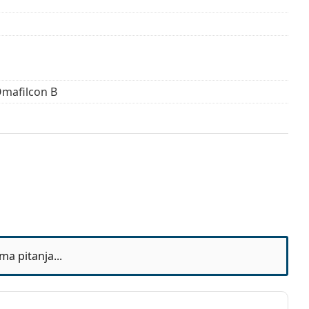
Omafilcon B
jeseci
ma pitanja...