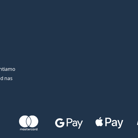
entiamo
od nas