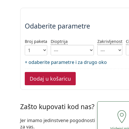
Odaberite parametre
Odaberite parametre
Broj paketa
Dioptrija
Zakrivljenost
C
+ odaberite parametre i za drugo oko
Dodaj u košaricu
Zašto kupovati kod nas?
Jer imamo jedinstvene pogodnosti
za vas.
Výdejní mí