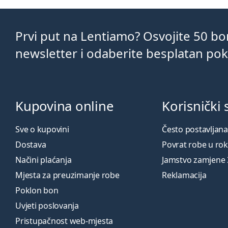
Prvi put na Lentiamo? Osvojite 50 b
newsletter i odaberite besplatan po
Kupovina online
Korisnički 
Sve o kupovini
Često postavljana
Dostava
Povrat robe u ro
Načini plaćanja
Jamstvo zamjene
Mjesta za preuzimanje robe
Reklamacija
Poklon bon
Uvjeti poslovanja
Pristupačnost web-mjesta