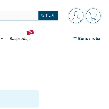
Navigacijska ploča
Traži
ste prijavljeni
Košarica
rasprodaja
Bonus roba