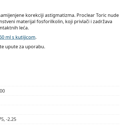
amijenjene korekciji astigmatizma. Proclear Toric nude
stveni materijal fosforilkolin, koji privlači i zadržava
taktnih leća.
0 ml s kutijicom
.
jte upute za uporabu.
.00
75, -2.25