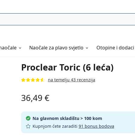
naočale
Naočale
za plavo svjetlo
Otopine i dodaci
Proclear Toric (6 leća)
na temelju 43 recenzija
36,49 €
Na glavnom skladištu
> 100 kom
Kupnjom ćete zaraditi
91 bonus bodova