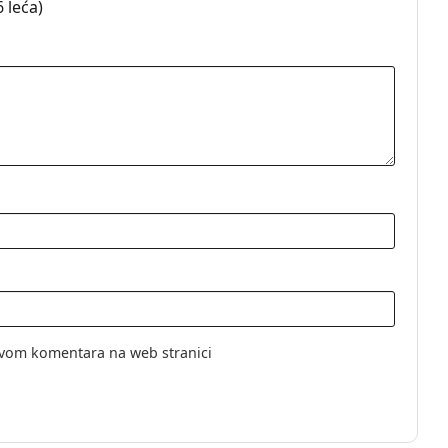
 leća)
tne leće
e
vom komentara na web stranici