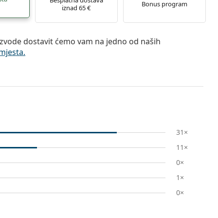
Bonus program
iznad 65 €
zvode dostavit ćemo vam na jedno od naših
mjesta.
31×
11×
0×
1×
0×