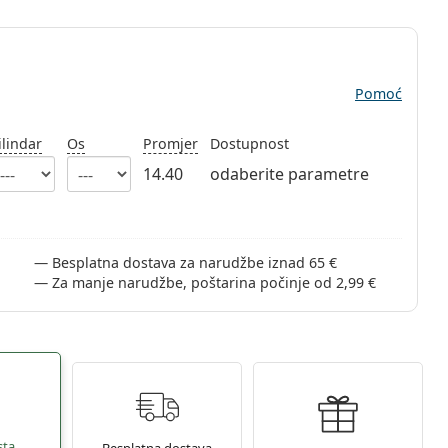
Pomoć
ilindar
Os
Promjer
Dostupnost
14.40
odaberite parametre
Besplatna dostava za narudžbe iznad 65 €
Za manje narudžbe, poštarina počinje od 2,99 €
sta
Besplatna dostava