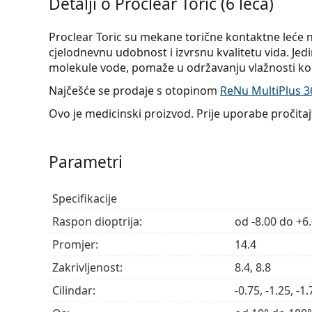
Detalji o Proclear Toric (6 leća)
Proclear Toric su mekane torične kontaktne leće n
cjelodnevnu udobnost i izvrsnu kvalitetu vida. Jedin
molekule vode, pomaže u održavanju vlažnosti kon
Najčešće se prodaje s otopinom
ReNu MultiPlus 36
Ovo je medicinski proizvod. Prije uporabe pročita
Parametri
Specifikacije
Raspon dioptrija:
od -8.00 do +6
Promjer:
14.4
Zakrivljenost:
8.4, 8.8
Cilindar:
-0.75, -1.25, -1.