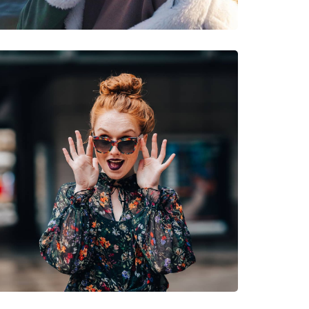
 Planinarenje, Brdski biciklizam