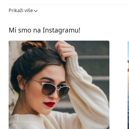
Širina leće:
99 mm
Prikaži više
Materijal leća:
Plastika
UV filtar 400:
Da
Mi smo na Instagramu!
Okviri
Oblik okvira:
Pravokutne
Boja okvira:
Žuta
Materijal okvira:
Plastika
Veličina:
S
Širina:
126 mm
Dužina drškice:
140 mm
Širina mosta:
1 mm
Težina:
120 g
Prilagodljivi jastučići za nos:
Ne