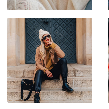
Fleksibilni zglob:
Ne
Dodaci
Kutijica:
Da
Krpa za čišćenje:
Ne
Ostalo
Spol:
Unisex
Kategorija:
Sunčane naočale
Marka:
Puma
Upotreba:
Sport
Pogodno za sport:
Biciklizam, Trčanje,
Kod:
PU0312S 002 99