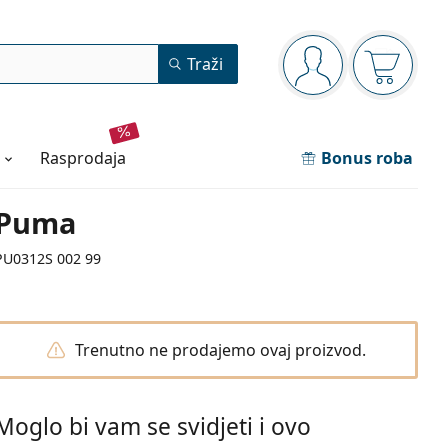
Navigacijska ploča
Traži
ste prijavljeni
Košarica
rasprodaja
Bonus roba
Puma
PU0312S 002 99
Trenutno ne prodajemo ovaj proizvod.
Moglo bi vam se svidjeti i ovo