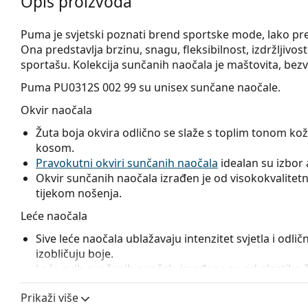
Opis proizvoda
Puma je svjetski poznati brend sportske mode, lako pr
Ona predstavlja brzinu, snagu, fleksibilnost, izdržljivost
sportašu. Kolekcija sunčanih naočala je maštovita, be
Puma PU0312S 002 99
su unisex sunčane naočale.
Okvir naočala
Žuta boja okvira odlično se slaže s toplim tonom 
kosom.
Pravokutni okviri sunčanih naočala
idealan su izbor a
Okvir sunčanih naočala izrađen je od visokokvalitetne
tijekom nošenja.
Leće naočala
Sive leće naočala ublažavaju intenzitet svjetla i odličn
izobličuju boje.
Leće ovih sunčanih naočala izrađene su od plastike 
i otpornost na pucanje.
Prikaži više
Zrcalni sloj
naočalnih leća karakterizira visoko reflek