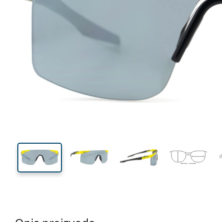
126 mm
Širina
Širina
leće
52 mm
99 mm
Visina leće
Širina leće