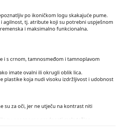
epoznatljiv po ikoničkom logu skakajuće pume.
 i agilnost, tj. atribute koji su potrebni uspješnom
zvremenska i maksimalno funkcionalna.
kože i s crnom, tamnosmeđom i tamnoplavom
ko imate ovalni ili okrugli oblik lica.
 plastike koja nudi visoku izdržljivost i udobnost
e su za oči, jer ne utječu na kontrast niti
čije su neosporne prednosti mala težina
tirajuća površina. Smanjuje količinu svjetlosti koja