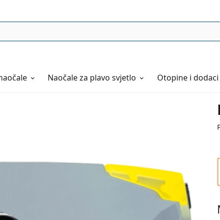
naočale
Naočale
za plavo svjetlo
Otopine i dodaci