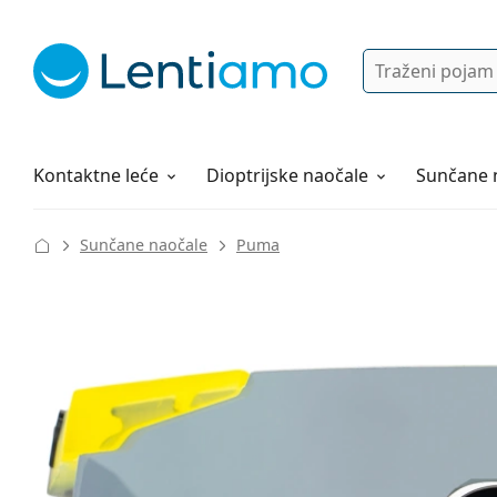
Pretraga
Prijava
Web navigacija
Otopine za leće
Sve o kupovini
Kontaktne leće
Dioptrijske naočale
Sunčane 
Sunčane naočale
Puma