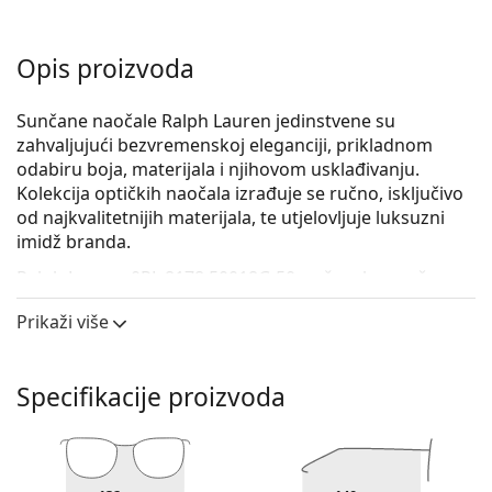
Opis proizvoda
Sunčane naočale Ralph Lauren jedinstvene su
zahvaljujući bezvremenskoj eleganciji, prikladnom
odabiru boja, materijala i njihovom usklađivanju.
Kolekcija optičkih naočala izrađuje se ručno, isključivo
od najkvalitetnijih materijala, te utjelovljuje luksuzni
imidž branda.
Ralph Lauren 0RL 8178 50018G 50
su ženske sunčane
naočale.
Prikaži više
Iskoristite značajku virtualnog isprobavanja i
pogledajte kako izgledate sa sunčanim naočalama.
Specifikacije proizvoda
Okvir naočala
Crna boja okvira savršeno pristaje uz hladne nijanse
puti i sa svijetlosmeđom, crnom ili svijetlo
plavom kosom.