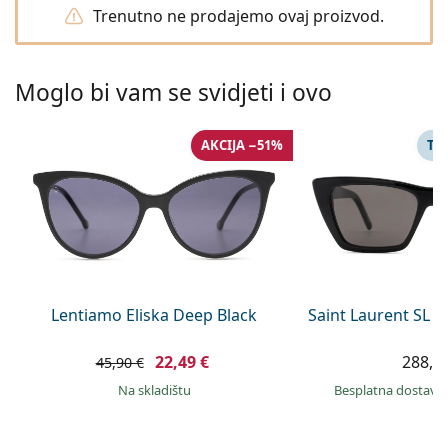
Persol
Trenutno ne prodajemo ovaj proizvod.
Prada
Moglo bi vam se svidjeti i ovo
Sve marke sunčanih naočala
AKCIJA −51%
TA
Lentiamo Eliska Deep Black
Saint Laurent SL 
22,49 €
288,9
45,90 €
na skladištu
Besplatna dostava