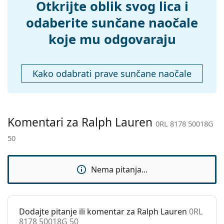
Dodaci
Otkrijte oblik svog lica i
Kutijica:
Da
odaberite sunčane naočale
Krpa za
Da
koje mu odgovaraju
čišćenje:
Ostalo
Kako odabrati prave sunčane naočale
Spol:
Ženske
Kategorija:
Sunčane naočale
Marka:
Ralph Lauren
Komentari za Ralph Lauren
0RL 8178 50018G
Upotreba:
Moda
50
Kod:
0RL 8178 50018G 50
Nema pitanja...
Dodajte pitanje ili komentar za Ralph Lauren
0RL
8178 50018G 50