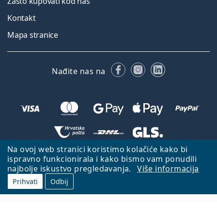
Zašto kupovati kod nas
Kontakt
Mapa stranice
Facebooku
Instagramu
LinkedIn
Nađite nas na
Na ovoj web stranici koristimo kolačiće kako bi
Natrag na početnu stranicu
Idi gore
ispravno funkcionirala i kako bismo vam ponudili
najbolje iskustvo pregledavanja.
Više informacija
Lentiamo.hr je u vlasništvu i upravljanju tvrtke Lentiamo s.r.o., Češka
Republika
S vama smo već 18 godina.
Prihvati
Odbij