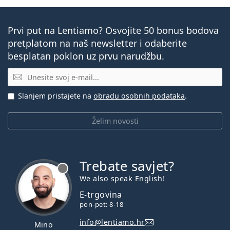
Prvi put na Lentiamo? Osvojite 50 bonus bodova
pretplatom na naš newsletter i odaberite
besplatan poklon uz prvu narudžbu.
E-mail
Slanjem pristajete na
obradu osobnih podataka
.
Želim novosti
Trebate savjet?
je offline
We also speak English!
E-trgovina
pon-pet: 8-18
info@lentiamo.hr
Mino