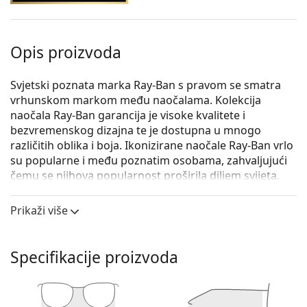
Opis proizvoda
Svjetski poznata marka Ray-Ban s pravom se smatra
vrhunskom markom među naočalama. Kolekcija
naočala Ray-Ban garancija je visoke kvalitete i
bezvremenskog dizajna te je dostupna u mnogo
različitih oblika i boja. Ikonizirane naočale Ray-Ban vrlo
su popularne i među poznatim osobama, zahvaljujući
čemu se njihova popularnost proširila diljem svijeta.
Ray-Ban Clubmaster 0RX5154 5762 51
su unisex
Prikaži više
naočale s dioptrijom.
Iskoristite značajku virtualnog isprobavanja i
pogledajte kako izgledate s naočalama.
Specifikacije proizvoda
Okvir naočala
Zlatna boja okvira savršeno pristaje uz tople nijanse