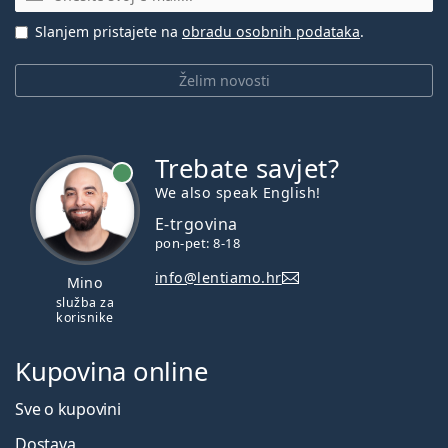
Slanjem pristajete na
obradu osobnih podataka
.
Želim novosti
Trebate savjet?
je online
We also speak English!
E-trgovina
pon-pet: 8-18
info@lentiamo.hr
Mino
služba za
korisnike
Kupovina online
Sve o kupovini
Dostava