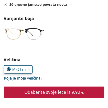
Persol
30-dnevno jamstvo povrata novca
Prada
Varijante boja
Sve marke sunčanih naočala
Odaberite parametre
Veličina
M (51 mm)
Koja je moja veličina?
Odaberite svoje leće iz
9,90 €