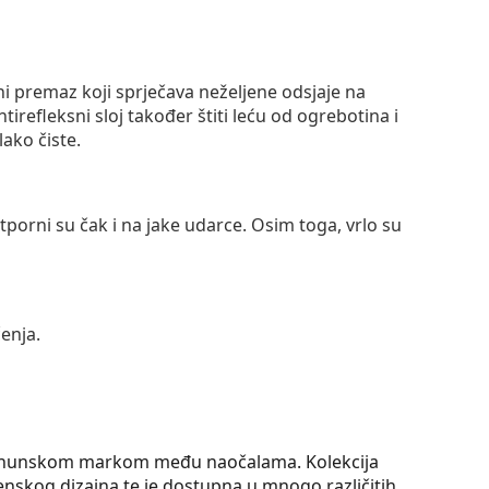
ni premaz koji sprječava neželjene odsjaje na
ntirefleksni sloj također štiti leću od ogrebotina i
lako čiste.
otporni su čak i na jake udarce. Osim toga, vrlo su
enja.
vrhunskom markom među naočalama. Kolekcija
enskog dizajna te je dostupna u mnogo različitih