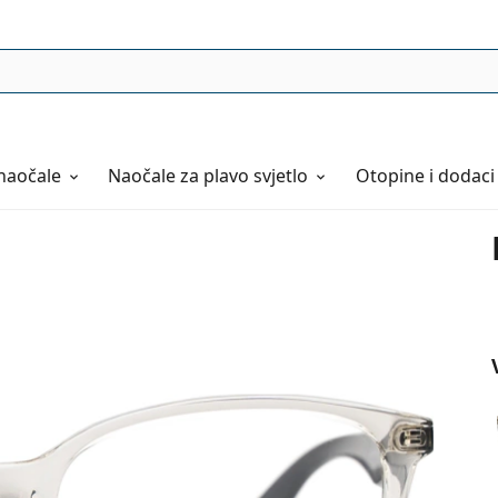
naočale
Naočale
za plavo svjetlo
Otopine i dodaci