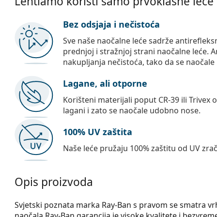
Lentiamo koristi samo prvoklasne leće
Bez odsjaja i nečistoća
Sve naše naočalne leće sadrže antirefleks
prednjoj i stražnjoj strani naočalne leće. A
nakupljanja nečistoća, tako da se naočale 
Lagane, ali otporne
Korišteni materijali poput CR-39 ili Trivex 
lagani i zato se naočale udobno nose.
100% UV zaštita
Naše leće pružaju 100% zaštitu od UV zrač
Opis proizvoda
Svjetski poznata marka Ray-Ban s pravom se smatra 
naočala Ray-Ban garancija je visoke kvalitete i bezvrem