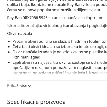
oblika i boja. Ikonizirane naočale Ray-Ban vrlo su pop
čemu se njihova popularnost proširila diljem svijeta.
Ray-Ban 0RX7066 5943
su unisex naočale s dioptrijom.
Iskoristite značajku virtualnog isprobavanja i pogledaj
Okvir naočala
Prozirni okviri odlično se slažu s hladnim i toplim 
Četvrtasti okviri idealan su izbor ako imate okrugli, ova
Okvir naočala izrađen je od vrlo kvalitetne plastike
i izniman izgled.
Cijeli okviri su najčešći tip okvira, sastoje se od sred
upečatljivim dizajnom pomažu vam naglasiti i upotpun
otpornost, pouzdano pričvršćivanje leća i, iznad sveg
prikladna je za sve vrste leća, uključujući i one s v
Prikaži više
Pribor
Naočale isporučujemo s originalnom futrolom. Boja f
Krpa koja se nalazi u pakiranju idealna je za čišćen
Specifikacije proizvoda
sadržavati tekstilnu vrećicu.