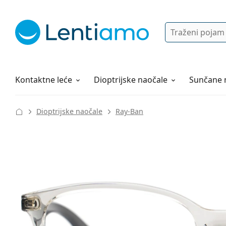
Pretraga
Prijava
Web navigacija
Otopine za leće
Sve o kupovini
Kontaktne leće
Dioptrijske naočale
Sunčane 
Dioptrijske naočale
Ray-Ban