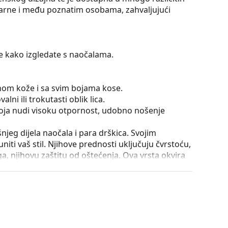
ularne i među poznatim osobama, zahvaljujući
te kako izgledate s naočalama.
tonom kože i sa svim bojama kose.
lni ili trokutasti oblik lica.
 koja nudi visoku otpornost, udobno nošenje
išnjeg dijela naočala i para drškica. Svojim
iti vaš stil. Njihove prednosti uključuju čvrstoću,
a, njihovu zaštitu od oštećenja. Ova vrsta okvira
ećom optičkom moći.
utrole i njena izvedba mogu se razlikovati.
je i njegu naočala. Neki modeli umjesto krpe mogu