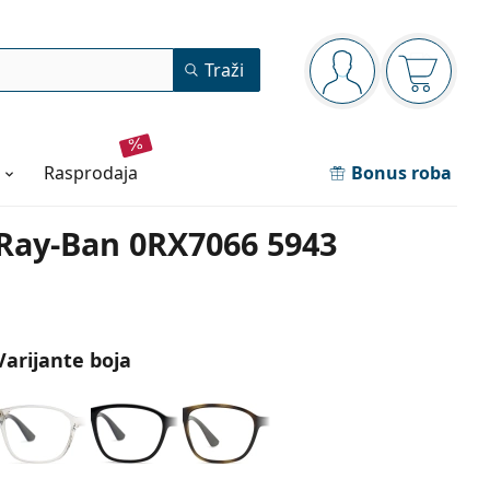
Navigacijska ploča
Traži
ste prijavljeni
Košarica
rasprodaja
Bonus roba
Ray-Ban 0RX7066 5943
Varijante boja