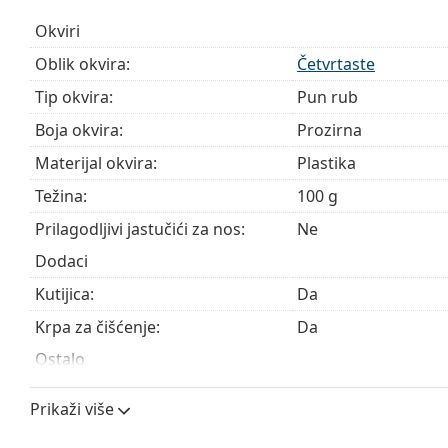
Istražite cijelu ponudu
dioptrijskih naočala
kako biste pr
Okviri
kupnju naočala
ako trebate pomoć pri odabiru.
Oblik okvira:
Četvrtaste
Ovo je medicinski proizvod. Prije uporabe pročitajte u
Tip okvira:
Pun rub
Boja okvira:
Prozirna
Materijal okvira:
Plastika
Težina:
100 g
Prilagodljivi jastučići za nos:
Ne
Dodaci
Kutijica:
Da
Krpa za čišćenje:
Da
Ostalo
Spol:
Unisex
Prikaži više
Kategorija:
Dioptrijske naočale