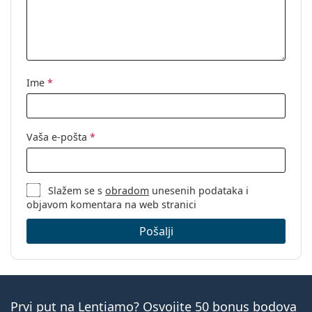
Marka:
Ray-Ban
Kod:
0RX7074 8083 50
Ime
*
Vaša e-pošta
*
Slažem se s
obradom
unesenih podataka i
objavom komentara na web stranici
Pošalji
Prvi put na Lentiamo? Osvojite 50 bonus bodova