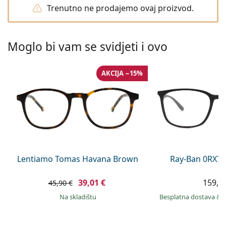
Persol
Trenutno ne prodajemo ovaj proizvod.
Prada
Moglo bi vam se svidjeti i ovo
Sve marke sunčanih naočala
AKCIJA −15%
Lentiamo Tomas Havana Brown
Ray-Ban 0RX71
39,01 €
159,9
45,90 €
na skladištu
Besplatna dostava
&