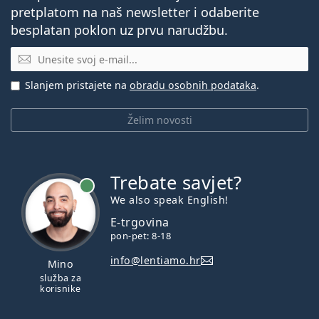
pretplatom na naš newsletter i odaberite
besplatan poklon uz prvu narudžbu.
E-mail
Slanjem pristajete na
obradu osobnih podataka
.
Želim novosti
Trebate savjet?
je online
We also speak English!
E-trgovina
pon-pet: 8-18
info@lentiamo.hr
Mino
služba za
korisnike