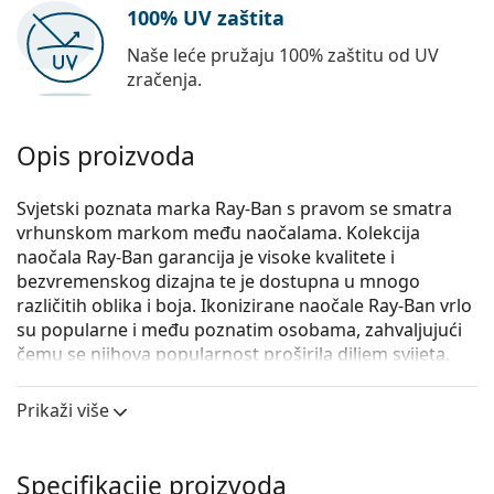
100% UV zaštita
Naše leće pružaju 100% zaštitu od UV
zračenja.
Opis proizvoda
Svjetski poznata marka Ray-Ban s pravom se smatra
vrhunskom markom među naočalama. Kolekcija
naočala Ray-Ban garancija je visoke kvalitete i
bezvremenskog dizajna te je dostupna u mnogo
različitih oblika i boja. Ikonizirane naočale Ray-Ban vrlo
su popularne i među poznatim osobama, zahvaljujući
čemu se njihova popularnost proširila diljem svijeta.
Ray-Ban 0RX7074 8083 50
su unisex naočale s
Prikaži više
dioptrijom.
Iskoristite značajku virtualnog isprobavanja i
pogledajte kako izgledate s naočalama.
Specifikacije proizvoda