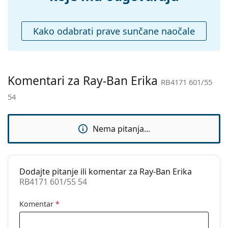
čišćenje:
Ostalo
Kako odabrati prave sunčane naočale
Spol:
Ženske
Kategorija:
Sunčane naočale
Marka:
Ray-Ban
Komentari za Ray-Ban Erika
RB4171 601/55
Upotreba:
Moda
54
Kod:
RB4171 601/55 54
Dostupno na
Da
Nema pitanja...
recept:
Dodajte pitanje ili komentar za Ray-Ban Erika
RB4171 601/55 54
Komentar
*