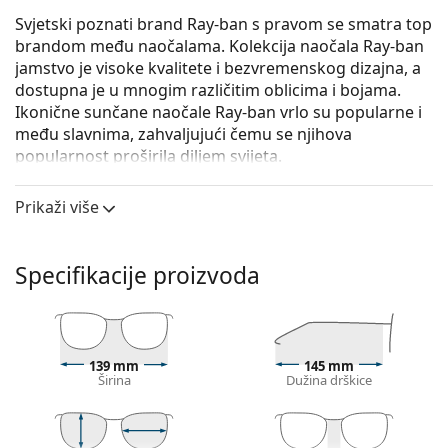
Svjetski poznati brand Ray-ban s pravom se smatra top
brandom među naočalama. Kolekcija naočala Ray-ban
jamstvo je visoke kvalitete i bezvremenskog dizajna, a
dostupna je u mnogim različitim oblicima i bojama.
Ikonične sunčane naočale Ray-ban vrlo su popularne i
među slavnima, zahvaljujući čemu se njihova
popularnost proširila diljem svijeta.
Ray-Ban Erika RB4171 601/55 54
su ženske sunčane
Prikaži više
naočale.
Iskoristite značajku virtualnog isprobavanja i
pogledajte kako izgledate sa sunčanim naočalama.
Specifikacije proizvoda
Okvir naočala
Crna boja okvira savršeno pristaje uz hladne nijanse
puti i sa svijetlosmeđom, crnom ili svijetlo
139 mm
145 mm
plavom kosom.
Širina
Dužina drškice
Okrugli okviri sunčanih naočala
idealan su izbor ako
imate četvrtasti ili ovalni oblik lica.
Okvir sunčanih naočala izrađen je kombinacijom