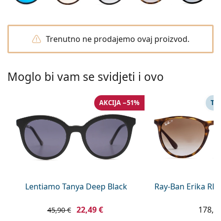
Persol
Prada
Trenutno ne prodajemo ovaj proizvod.
Sve marke sunčanih naočala
Moglo bi vam se svidjeti i ovo
AKCIJA −51%
TA
Lentiamo Tanya Deep Black
Ray-Ban Erika RB
22,49 €
178,9
45,90 €