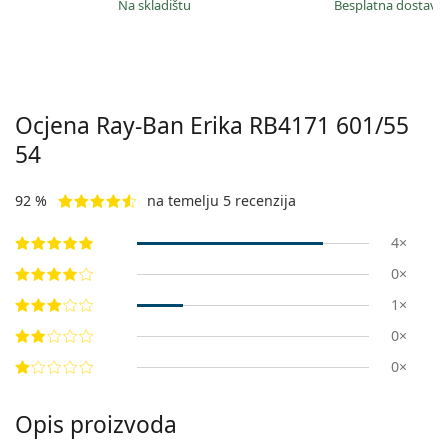
na skladištu
Besplatna dostava
Ocjena Ray-Ban Erika
RB4171 601/55
54
92 %
na temelju 5 recenzija
4×
0×
1×
0×
0×
Opis proizvoda