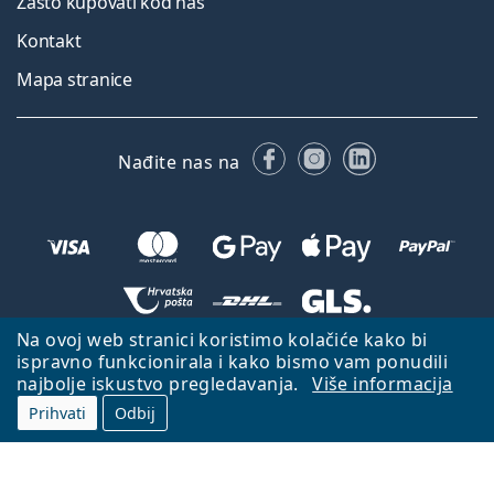
Zašto kupovati kod nas
Kontakt
Mapa stranice
Facebooku
Instagramu
LinkedIn
Nađite nas na
Na ovoj web stranici koristimo kolačiće kako bi
Natrag na početnu stranicu
Idi gore
ispravno funkcionirala i kako bismo vam ponudili
najbolje iskustvo pregledavanja.
Više informacija
Lentiamo.hr je u vlasništvu i upravljanju tvrtke Lentiamo s.r.o., Češka
Republika
S vama smo već 18 godina.
Prihvati
Odbij