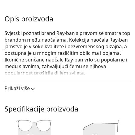
Opis proizvoda
Svjetski poznati brand Ray-ban s pravom se smatra top
brandom među naočalama. Kolekcija naočala Ray-ban
jamstvo je visoke kvalitete i bezvremenskog dizajna, a
dostupna je u mnogim različitim oblicima i bojama.
Ikonične sunčane naočale Ray-ban vrlo su popularne i
među slavnima, zahvaljujući čemu se njihova
popularnost proširila diljem svijeta.
Ray-Ban Erika RB4171 651611 54
su ženske sunčane
Prikaži više
naočale.
Iskoristite značajku virtualnog isprobavanja i
pogledajte kako izgledate sa sunčanim naočalama.
Specifikacije proizvoda
Okvir naočala
Prozirni okviri odlično se slažu s hladnim i toplim
tonom kože i sa svim bojama kose.