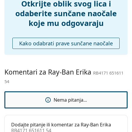
Dodaci
Otkrijte oblik svog lica i
Kutijica:
Da
odaberite sunčane naočale
Krpa za
Da
koje mu odgovaraju
čišćenje:
Ostalo
Kako odabrati prave sunčane naočale
Spol:
Ženske
Kategorija:
Sunčane naočale
Marka:
Ray-Ban
Komentari za Ray-Ban Erika
RB4171 651611
Upotreba:
Moda
54
Kod:
RB4171 651611 54
Nema pitanja...
Dodajte pitanje ili komentar za Ray-Ban Erika
RB4171 651611 54