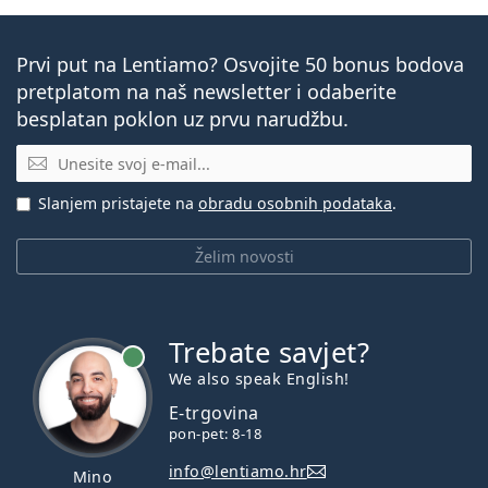
Prvi put na Lentiamo? Osvojite 50 bonus bodova
pretplatom na naš newsletter i odaberite
besplatan poklon uz prvu narudžbu.
E-mail
Slanjem pristajete na
obradu osobnih podataka
.
Želim novosti
Trebate savjet?
je online
We also speak English!
E-trgovina
pon-pet: 8-18
info@lentiamo.hr
Mino