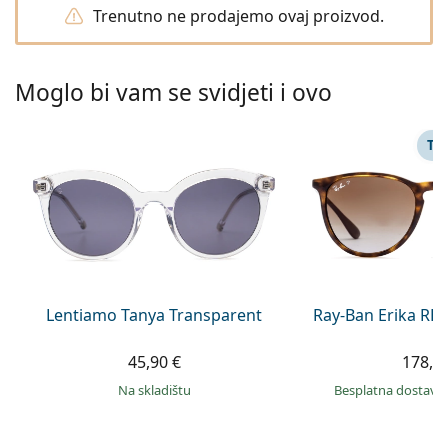
Persol
Trenutno ne prodajemo ovaj proizvod.
Prada
Moglo bi vam se svidjeti i ovo
Sve marke sunčanih naočala
TA
Lentiamo Tanya Transparent
Ray-Ban Erika RB
45,90 €
178,9
na skladištu
Besplatna dostava