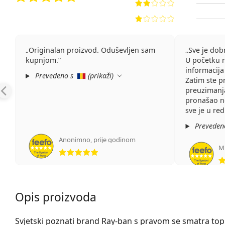
Originalan proizvod. Oduševljen sam
Sve je dob
kupnjom.
U početku 
informacija 
Prevedeno s
(
prikaži
)
Zatim ste p
preuzimanj
pronašao no
sve je u red
Preveden
Anonimno
,
prije godinom
ocjena 5 od 5
M
Opis proizvoda
Svjetski poznati brand Ray-ban s pravom se smatra t