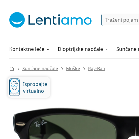
Pretraga
Prijava
Web navigacija
Otopine za leće
Sve o kupovini
Kontaktne leće
Dioptrijske naočale
Sunčane 
Sunčane naočale
Muške
Ray-Ban
Isprobajte
virtualno