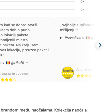
0×
0×
ro kad se dobro završi.
Najbolje sunčane naočale p
nisam dobio puno
mišljenju!
o lokaciji paketa.
Prevedeno s
(
prikaži
)
romijenili mjesto
a paketa. Na kraju sam
vu lokaciju, preuzeo paket i
u.
o s
(
prikaži
)
Anonimno
,
prije 4 godi
ocjena 5
ircea
,
prije godinom
ocjena 4 od 5
op brandom među naočalama. Kolekcija naočala