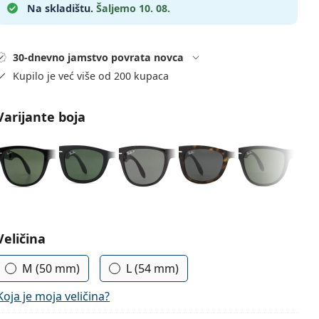
Na skladištu.
Šaljemo 10. 08.
30-dnevno jamstvo povrata novca
Kupilo je već više od 200 kupaca
Varijante boja
Odaberite parametre
Veličina
M (50 mm)
L (54 mm)
Koja je moja veličina?