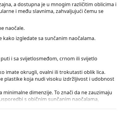
ajna, a dostupna je u mnogim različitim oblicima i
larne i među slavnima, zahvaljujući čemu se
e naočale.
jte kako izgledate sa sunčanim naočalama.
puti i sa svijetlosmeđom, crnom ili svijetlo
 imate okrugli, ovalni ili trokutasti oblik lica.
 plastike koja nudi visoku izdržljivost i udobnost
a minimalne dimenzije. To znači da ne zauzimaju
U usporedbi s običnim sunčanim naočalama,
ične su za oči, jer ne utječu na kontrast niti