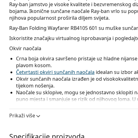
Ray-ban jamstvo je visoke kvalitete i bezvremenskog diz
bojama. Ikonične sunčane naočale Ray-ban vrlo su popu
njihova popularnost proširila diljem svijeta.
Ray-Ban Folding Wayfarer RB4105 601
su muške sunčan
Iskoristite značajku virtualnog isprobavanja i pogleda
Okvir naočala
Crna boja okvira savršeno pristaje uz hladne nijanse 
plavom kosom.
Četvrtasti okviri sunčanih naočala
idealan su izbor ako
Okvir sunčanih naočala izrađen je od visokokvalitetne
tijekom nošenja.
Naočale su sklopive, mogu se jednostavno sklopiti n
puno mjesta i smanjuje se rizik od njihovog loma. 
sklopive naočale su ne samo manje, već i lakše.
Prikaži više
Leće naočala
Zelene leće naočala ublažavaju intenzitet svjetla i odl
izobličuju boje.
Specifikacije proizvoda