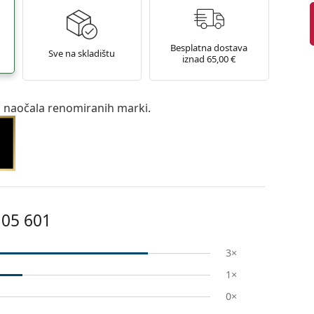
Besplatna dostava
Sve na skladištu
iznad 65,00 €
a naočala renomiranih marki.
105 601
3×
1×
0×