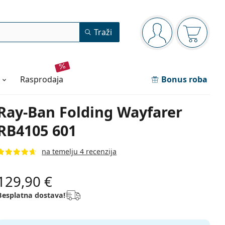
Navigacijska ploča
Traži
ste prijavljeni
Košarica
rasprodaja
Bonus roba
Ray-Ban Folding Wayfarer
RB4105 601
na temelju 4 recenzija
129,90 €
Besplatna dostava!