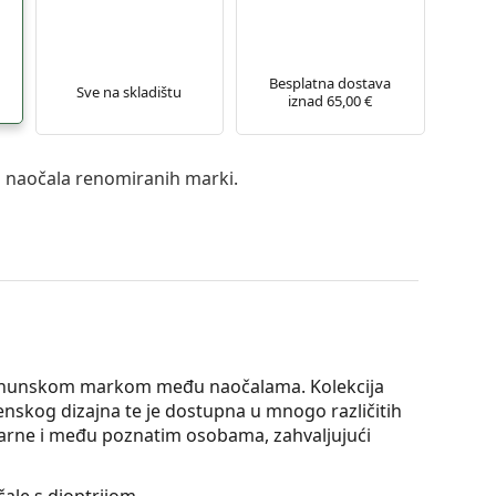
Besplatna dostava
Sve na skladištu
iznad 65,00 €
a naočala renomiranih marki.
vrhunskom markom među naočalama. Kolekcija
enskog dizajna te je dostupna u mnogo različitih
ularne i među poznatim osobama, zahvaljujući
ale s dioptrijom.