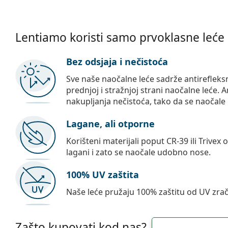
Lentiamo koristi samo prvoklasne leće
Bez odsjaja i nečistoća
Sve naše naočalne leće sadrže antirefleks
prednjoj i stražnjoj strani naočalne leće. A
nakupljanja nečistoća, tako da se naočale 
Lagane, ali otporne
Korišteni materijali poput CR-39 ili Trivex 
lagani i zato se naočale udobno nose.
100% UV zaštita
Naše leće pružaju 100% zaštitu od UV zrač
Zašto kupovati kod nas?