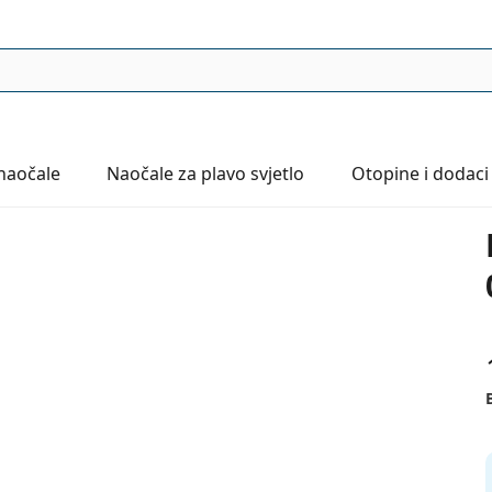
naočale
Naočale
za plavo svjetlo
Otopine i dodaci