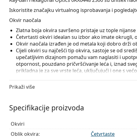
Iskoristite značajku virtualnog isprobavanja i pogledaj
Okvir naočala
Zlatna boja okvira savršeno pristaje uz tople nijan
Četvrtasti okviri idealan su izbor ako imate okrugli, ova
Okvir naočala izrađen je od metala koji dobro drži obl
Cijeli okviri su najčešći tip okvira, sastoje se od sred
upečatljivim dizajnom pomažu vam naglasiti i upotpun
otpornost, pouzdano pričvršćivanje leća i, iznad sveg
prikladna je za sve vrste leća, uključujući i one s v
Podesivi nosni jastučići omogućuju lagano podešavanj
prilagođavaju obliku nosa i tako osiguravaju veći k
Prikaži više
uvijek treba obaviti iskusni optičar kako bi se izbjeg
Pribor
Specifikacije proizvoda
Naočale isporučujemo s originalnom futrolom. Boja f
Krpa koja se nalazi u pakiranju idealna je za čišćen
Okviri
sadržavati tekstilnu vrećicu.
Oblik okvira:
Četvrtaste
Istražite cijelu ponudu
dioptrijskih naočala
kako biste pr