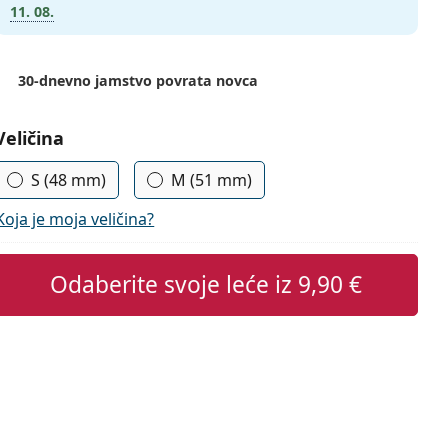
11. 08.
30-dnevno jamstvo povrata novca
Odaberite parametre
Veličina
S (48 mm)
M (51 mm)
Koja je moja veličina?
Odaberite svoje leće iz
9,90 €