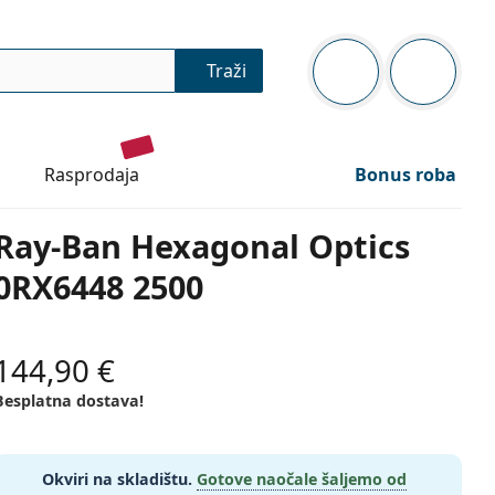
Navigacijska ploča
Traži
ste prijavljeni
Košarica
rasprodaja
Bonus roba
Ray-Ban Hexagonal Optics
0RX6448 2500
144,90 €
Besplatna dostava!
Okviri na skladištu.
Gotove naočale šaljemo od