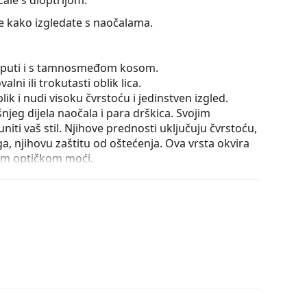
te kako izgledate s naočalama.
se puti i s tamnosmeđom kosom.
lni ili trokutasti oblik lica.
ik i nudi visoku čvrstoću i jedinstven izgled.
išnjeg dijela naočala i para drškica. Svojim
iti vaš stil. Njihove prednosti uključuju čvrstoću,
a, njihovu zaštitu od oštećenja. Ova vrsta okvira
ećom optičkom moći.
e položaja i sjedenja naočala. Nosni jastučići se
omfor pri nošenju. Podešavanje nosnih jastučića
la oštećenja ili lom zbog nestručne manipulacije.
utrole i njena izvedba mogu se razlikovati.
je i njegu naočala. Neki modeli umjesto krpe mogu
onašli više stilova ili provjerite naš
vodič za