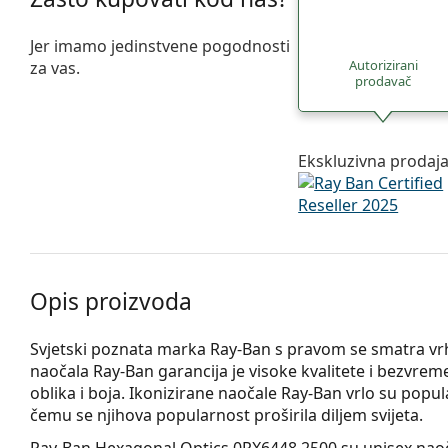
Jer imamo jedinstvene pogodnosti
Autorizirani
za vas.
prodavač
Ekskluzivna prodaj
Opis proizvoda
Svjetski poznata marka Ray-Ban s pravom se smatra 
naočala Ray-Ban garancija je visoke kvalitete i bezvrem
oblika i boja. Ikonizirane naočale Ray-Ban vrlo su pop
čemu se njihova popularnost proširila diljem svijeta.
Ray-Ban Hexagonal Optics 0RX6448 2500
su unisex naoč