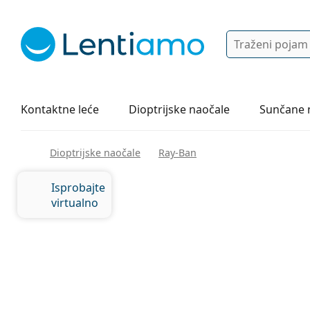
Pretraga
Prijava
Web navigacija
Otopine za leće
Sve o kupovini
Kontaktne leće
Dioptrijske naočale
Sunčane 
Dioptrijske naočale
Ray-Ban
Isprobajte
virtualno