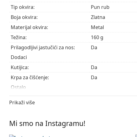
kupnju naočala
ako trebate pomoć pri odabiru.
Tip okvira:
Pun rub
Ovo je medicinski proizvod. Prije uporabe pročitajte u
Boja okvira:
Zlatna
Materijal okvira:
Metal
Težina:
160 g
Prilagodljivi jastučići za nos:
Da
Dodaci
Kutijica:
Da
Krpa za čišćenje:
Da
Ostalo
Spol:
Unisex
Prikaži više
Kategorija:
Dioptrijske naočale
Marka:
Ray-Ban
Mi smo na Instagramu!