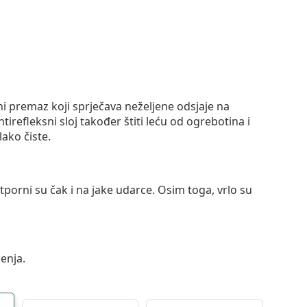
ni premaz koji sprječava neželjene odsjaje na
ntirefleksni sloj također štiti leću od ogrebotina i
lako čiste.
otporni su čak i na jake udarce. Osim toga, vrlo su
enja.