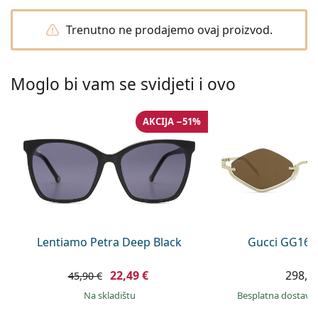
Persol
Trenutno ne prodajemo ovaj proizvod.
Prada
Sve marke sunčanih naočala
Moglo bi vam se svidjeti i ovo
AKCIJA −51%
Lentiamo Petra Deep Black
Gucci GG160
22,49 €
298,9
45,90 €
na skladištu
Besplatna dostava