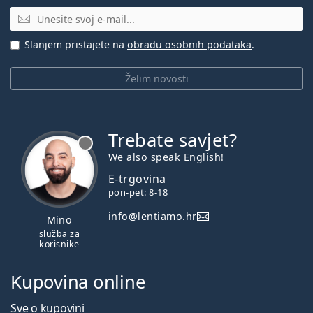
E-mail
Slanjem pristajete na
obradu osobnih podataka
.
Želim novosti
Trebate savjet?
je offline
We also speak English!
E-trgovina
pon-pet: 8-18
info@lentiamo.hr
Mino
služba za
korisnike
Kupovina online
Sve o kupovini