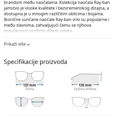
brandom među naočalama. Kolekcija naočala Ray-ban
jamstvo je visoke kvalitete i bezvremenskog dizajna, a
dostupna je u mnogim različitim oblicima i bojama.
Ikonične sunčane naočale Ray-ban vrlo su popularne i
među slavnima, zahvaljujući čemu se njihova
popularnost proširila diljem svijeta.
Ray-Ban Jackie Ohh RB4101 601 58
su ženske sunčane
Prikaži više
naočale.
Iskoristite značajku virtualnog isprobavanja i
pogledajte kako izgledate sa sunčanim naočalama.
Specifikacije proizvoda
Okvir naočala
Crna boja okvira savršeno pristaje uz hladne nijanse
puti i sa svijetlosmeđom, crnom ili svijetlo
137 mm
135 mm
plavom kosom.
Širina
Dužina drškice
Pravokutni okviri sunčanih naočala
idealan su izbor
ako imate ovalni ili okrugli oblik lica.
Okvir sunčanih naočala izrađen je od
visokokvalitetne plastike koja nudi visoku
39 mm
58 mm
18 mm
Visina leće
Širina leće
Širina mosta