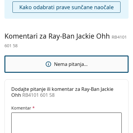
Krpa za
Da
Kako odabrati prave sunčane naočale
čišćenje:
Ostalo
Spol:
Ženske
Komentari za Ray-Ban Jackie Ohh
Kategorija:
Sunčane naočale
RB4101
601 58
Marka:
Ray-Ban
Upotreba:
Moda
Nema pitanja...
Kod:
RB4101 601 58
Dostupno na
Ne
recept:
Dodajte pitanje ili komentar za Ray-Ban Jackie
Ohh
RB4101 601 58
Komentar
*