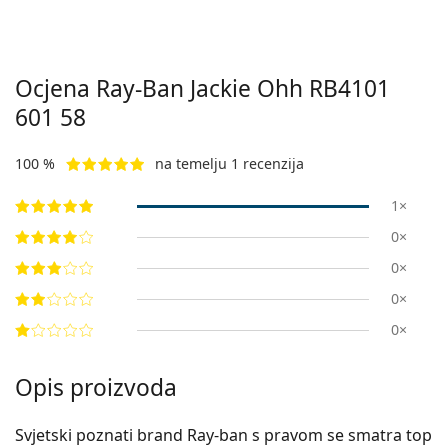
Ocjena Ray-Ban Jackie Ohh
RB4101
601 58
100 %
na temelju 1 recenzija
1×
0×
0×
0×
0×
Opis proizvoda
Svjetski poznati brand Ray-ban s pravom se smatra top