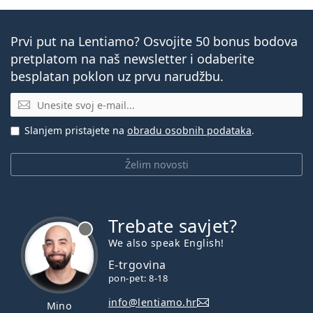
Prvi put na Lentiamo? Osvojite 50 bonus bodova
pretplatom na naš newsletter i odaberite
besplatan poklon uz prvu narudžbu.
E-mail
Slanjem pristajete na
obradu osobnih podataka
.
Želim novosti
Trebate savjet?
je offline
We also speak English!
E-trgovina
pon-pet: 8-18
info@lentiamo.hr
Mino