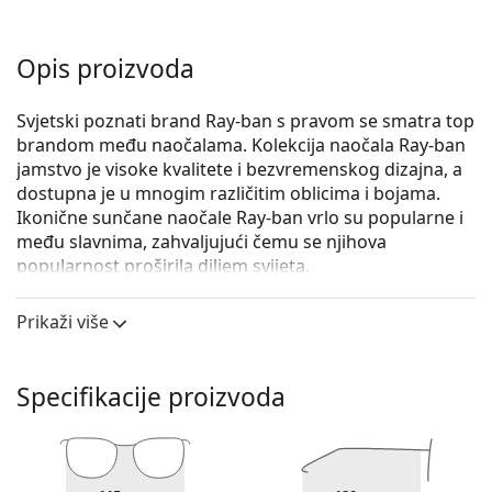
Opis proizvoda
Svjetski poznati brand Ray-ban s pravom se smatra top
brandom među naočalama. Kolekcija naočala Ray-ban
jamstvo je visoke kvalitete i bezvremenskog dizajna, a
dostupna je u mnogim različitim oblicima i bojama.
Ikonične sunčane naočale Ray-ban vrlo su popularne i
među slavnima, zahvaljujući čemu se njihova
popularnost proširila diljem svijeta.
Ray-Ban Junior Aviator RJ9506S 201/55 50
su dječje
Prikaži više
sunčane naočale.
Iskoristite značajku virtualnog isprobavanja i
pogledajte kako izgledate sa sunčanim naočalama.
Specifikacije proizvoda
Okvir naočala
Crna boja okvira savršeno pristaje uz hladne nijanse
puti i sa svijetlosmeđom, crnom ili svijetlo