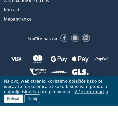
Zašto kupovati kod nas
Kontakt
Mapa stranice
Facebooku
Instagramu
LinkedIn
Nađite nas na
Na ovoj web stranici koristimo kolačiće kako bi
Natrag na početnu stranicu
Idi gore
ispravno funkcionirala i kako bismo vam ponudili
najbolje iskustvo pregledavanja.
Više informacija
Lentiamo.hr je u vlasništvu i upravljanju tvrtke Lentiamo s.r.o., Češka
Republika
S vama smo već 18 godina.
Prihvati
Odbij