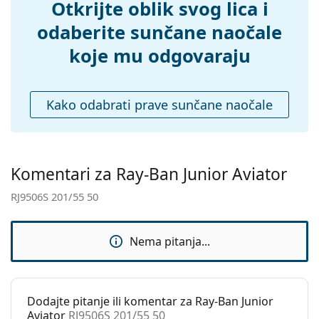
Dodaci
Otkrijte oblik svog lica i
Kutijica:
Ne
odaberite sunčane naočale
Krpa za
Ne
koje mu odgovaraju
čišćenje:
Ostalo
Kako odabrati prave sunčane naočale
Spol:
Dječje
Kategorija:
Sunčane naočale
Marka:
Ray-Ban
Komentari za Ray-Ban Junior Aviator
Upotreba:
Moda
RJ9506S 201/55 50
Kod:
RJ9506S 201/55 50
Nema pitanja...
Dodajte pitanje ili komentar za Ray-Ban Junior
Aviator
RJ9506S 201/55 50