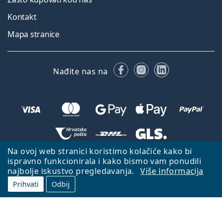
Kontakt
Mapa stranice
Facebooku
Instagramu
LinkedIn
Nađite nas na
Na ovoj web stranici koristimo kolačiće kako bi
Natrag na početnu stranicu
Idi gore
ispravno funkcionirala i kako bismo vam ponudili
najbolje iskustvo pregledavanja.
Više informacija
Lentiamo.hr je u vlasništvu i upravljanju tvrtke Lentiamo s.r.o., Češka
Republika
S vama smo već 18 godina.
Prihvati
Odbij