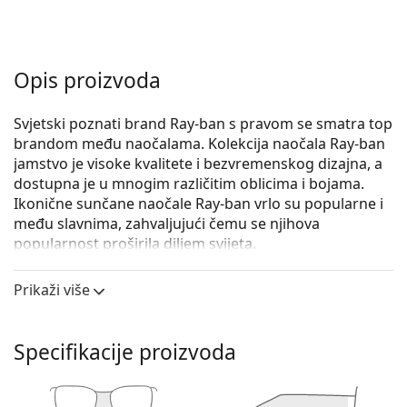
Opis proizvoda
Svjetski poznati brand Ray-ban s pravom se smatra top
brandom među naočalama. Kolekcija naočala Ray-ban
jamstvo je visoke kvalitete i bezvremenskog dizajna, a
dostupna je u mnogim različitim oblicima i bojama.
Ikonične sunčane naočale Ray-ban vrlo su popularne i
među slavnima, zahvaljujući čemu se njihova
popularnost proširila diljem svijeta.
Ray-Ban RB3588 90548G 55
su muške sunčane naočale.
Prikaži više
Iskoristite značajku virtualnog isprobavanja i
pogledajte kako izgledate sa sunčanim naočalama.
Specifikacije proizvoda
Okvir naočala
Crna boja okvira savršeno pristaje uz hladne nijanse
puti i sa svijetlosmeđom, crnom ili svijetlo