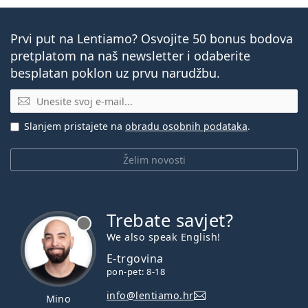
Prvi put na Lentiamo? Osvojite 50 bonus bodova
pretplatom na naš newsletter i odaberite
besplatan poklon uz prvu narudžbu.
E-mail
Slanjem pristajete na
obradu osobnih podataka
.
Želim novosti
Trebate savjet?
je offline
We also speak English!
E-trgovina
pon-pet: 8-18
info@lentiamo.hr
Mino