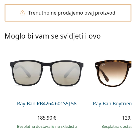
Persol
Trenutno ne prodajemo ovaj proizvod.
Prada
Sve marke sunčanih naočala
Moglo bi vam se svidjeti i ovo
Ray-Ban RB4264 601S5J 58
Ray-Ban Boyfriend
185,90 €
129,9
Besplatna dostava
&
na skladištu
Besplatna dostava