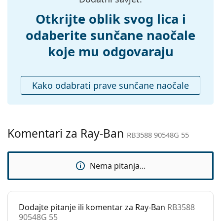
sadržavati tekstilnu vrećicu.
Dodaci
Otkrijte oblik svog lica i
Pogledajte cijelu ponudu
sunčanih naočala
, gdje
možete pronaći više stilova omiljenih marki.
Kutijica:
Da
odaberite sunčane naočale
Krpa za
Da
koje mu odgovaraju
čišćenje:
Ostalo
Kako odabrati prave sunčane naočale
Spol:
Muške
Kategorija:
Sunčane naočale
Marka:
Ray-Ban
Komentari za Ray-Ban
RB3588 90548G 55
Upotreba:
Moda
Kod:
RB3588 90548G 55
Nema pitanja...
Dostupno na
Ne
recept:
Dodajte pitanje ili komentar za Ray-Ban
RB3588
90548G 55