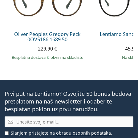
Oliver Peoples Gregory Peck
Lentiamo Sandr
0OV5186 1689 50
229,90 €
45,90
Besplatna dostava
&
okviri na skladištu
na skla
Prvi put na Lentiamo? Osvojite 50 bonus bodova
pretplatom na naš newsletter i odaberite
besplatan poklon uz prvu narudžbu.
E-mail
Slanjem pristajete na
obradu osobnih podataka
.