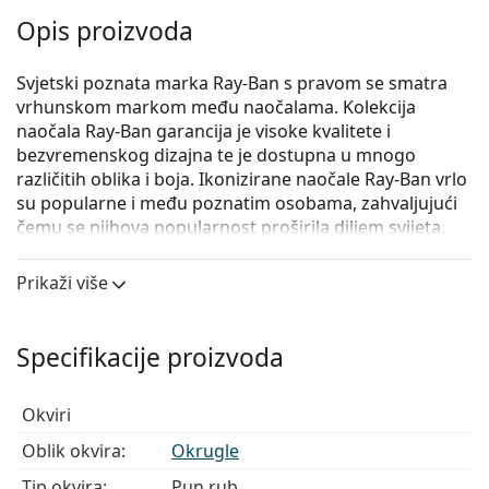
Opis proizvoda
Svjetski poznata marka Ray-Ban s pravom se smatra
vrhunskom markom među naočalama. Kolekcija
naočala Ray-Ban garancija je visoke kvalitete i
bezvremenskog dizajna te je dostupna u mnogo
različitih oblika i boja. Ikonizirane naočale Ray-Ban vrlo
su popularne i među poznatim osobama, zahvaljujući
čemu se njihova popularnost proširila diljem svijeta.
Ray-Ban Round Metal 0RX3447V 2620
su unisex naočale
Prikaži više
s dioptrijom.
Iskoristite značajku virtualnog isprobavanja i
pogledajte kako izgledate s naočalama.
Specifikacije proizvoda
Okvir naočala
Okviri
Siva boja okvira odlično se slaže s hladnim tonom
kože i s riđom, sivom, bijelom ili tamnoplavom
Oblik okvira:
Okrugle
kosom.
Tip okvira:
Pun rub