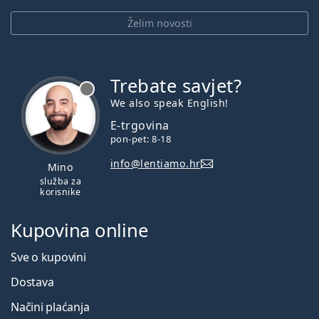
Želim novosti
Trebate savjet?
je offline
We also speak English!
E-trgovina
pon-pet: 8-18
info@lentiamo.hr
Mino
služba za
korisnike
Kupovina online
Sve o kupovini
Dostava
Načini plaćanja