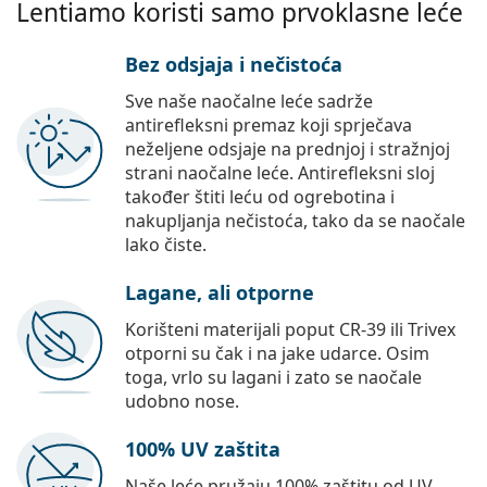
Lentiamo koristi samo prvoklasne leće
Bez odsjaja i nečistoća
Sve naše naočalne leće sadrže
antirefleksni premaz koji sprječava
neželjene odsjaje na prednjoj i stražnjoj
strani naočalne leće. Antirefleksni sloj
također štiti leću od ogrebotina i
nakupljanja nečistoća, tako da se naočale
lako čiste.
Lagane, ali otporne
Korišteni materijali poput CR-39 ili Trivex
otporni su čak i na jake udarce. Osim
toga, vrlo su lagani i zato se naočale
udobno nose.
100% UV zaštita
Naše leće pružaju 100% zaštitu od UV