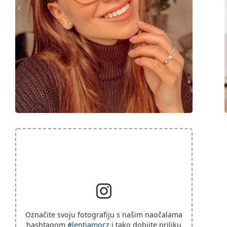
Označite svoju fotografiju s našim naočalama
hashtagom
#lentiamocz
i tako dobijte priliku