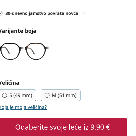
30-dnevno jamstvo povrata novca
Varijante boja
Odaberite parametre
Veličina
S (49 mm)
M (51 mm)
Koja je moja veličina?
Odaberite svoje leće iz
9,90 €