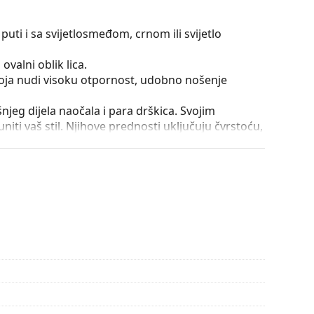
puti i sa svijetlosmeđom, crnom ili svijetlo
ovalni oblik lica.
 koja nudi visoku otpornost, udobno nošenje
išnjeg dijela naočala i para drškica. Svojim
iti vaš stil. Njihove prednosti uključuju čvrstoću,
a, njihovu zaštitu od oštećenja. Ova vrsta okvira
ećom optičkom moći.
utrole i njena izvedba mogu se razlikovati.
je i njegu naočala. Neki modeli umjesto krpe mogu
onašli više stilova ili provjerite naš
vodič za
pute za uporabu.