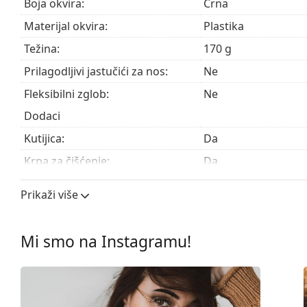
Boja okvira:
Crna
Materijal okvira:
Plastika
Težina:
170 g
Prilagodljivi jastučići za nos:
Ne
Fleksibilni zglob:
Ne
Dodaci
Kutijica:
Da
Krpa za čišćenje:
Da
Ostalo
Prikaži više
Spol:
Unisex
Kategorija:
Dioptrijske naočale
Mi smo na Instagramu!
Marka:
Ray-Ban