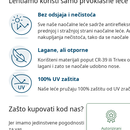
Lentiamo koristi samo prvoklasne leće
Bez odsjaja i nečistoća
Sve naše naočalne leće sadrže antirefleks
prednjoj i stražnjoj strani naočalne leće. A
nakupljanja nečistoća, tako da se naočale 
Lagane, ali otporne
Korišteni materijali poput CR-39 ili Trivex 
lagani i zato se naočale udobno nose.
100% UV zaštita
Naše leće pružaju 100% zaštitu od UV zrač
Zašto kupovati kod nas?
Jer imamo jedinstvene pogodnosti
Autorizirani
za vas.