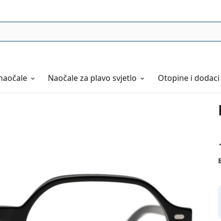
naočale
Naočale
za plavo svjetlo
Otopine i dodaci