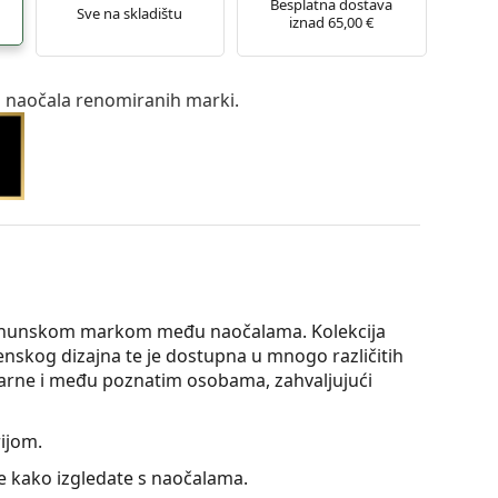
Besplatna dostava
Sve na skladištu
iznad 65,00 €
a naočala renomiranih marki.
vrhunskom markom među naočalama. Kolekcija
enskog dizajna te je dostupna u mnogo različitih
ularne i među poznatim osobama, zahvaljujući
ijom.
te kako izgledate s naočalama.