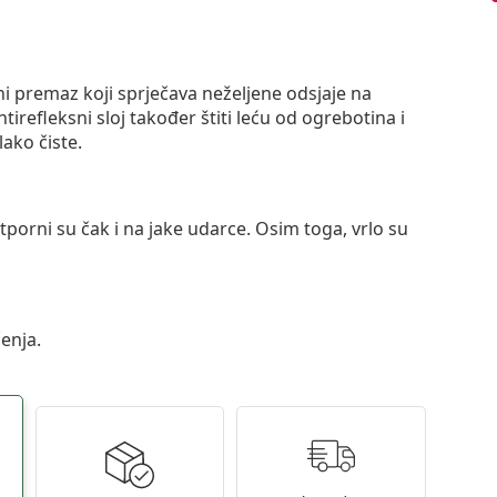
ni premaz koji sprječava neželjene odsjaje na
ntirefleksni sloj također štiti leću od ogrebotina i
lako čiste.
otporni su čak i na jake udarce. Osim toga, vrlo su
enja.