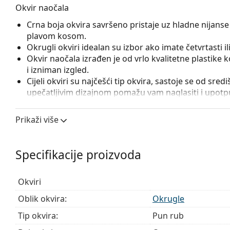
Okvir naočala
Crna boja okvira savršeno pristaje uz hladne nijanse 
plavom kosom.
Okrugli okviri idealan su izbor ako imate četvrtasti ili 
Okvir naočala izrađen je od vrlo kvalitetne plastike
i izniman izgled.
Cijeli okviri su najčešći tip okvira, sastoje se od sred
upečatljivim dizajnom pomažu vam naglasiti i upotpun
otpornost, pouzdano pričvršćivanje leća i, iznad sveg
prikladna je za sve vrste leća, uključujući i one s v
Prikaži više
Pribor
Naočale isporučujemo s originalnom futrolom. Boja f
Specifikacije proizvoda
Krpa koja se nalazi u pakiranju idealna je za čišćen
sadržavati tekstilnu vrećicu.
Okviri
Istražite cijelu ponudu
dioptrijskih naočala
kako biste pr
Oblik okvira:
Okrugle
kupnju naočala
ako trebate pomoć pri odabiru.
Tip okvira:
Pun rub
Ovo je medicinski proizvod. Prije uporabe pročitajte u