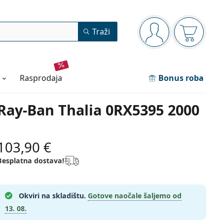
Navigacijska ploča
Traži
ste prijavljeni
Košarica
rasprodaja
Bonus roba
Ray-Ban Thalia 0RX5395 2000
103,90 €
Besplatna dostava!
Okviri na skladištu.
Gotove naočale šaljemo od
13. 08.