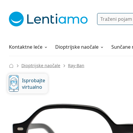
Pretraga
Prijava
Web navigacija
Otopine za leće
Sve o kupovini
Kontaktne leće
Dioptrijske naočale
Sunčane 
Dioptrijske naočale
Ray-Ban
Isprobajte
virtualno