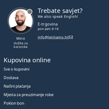
Trebate savjet?
je offline
We also speak English!
E-trgovina
pon-pet: 8-18
info@lentiamo.hr
Mino
služba za
korisnike
Kupovina online
Sve o kupovini
Dostava
Načini plaćanja
Mjesta za preuzimanje robe
Poklon bon