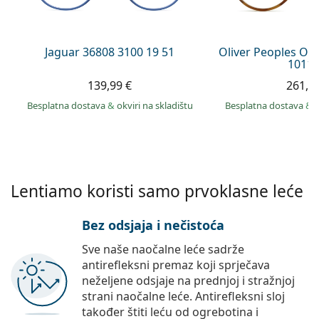
Persol
Prada
Jaguar 36808 3100 19 51
Oliver Peoples O´
1011 
Sve marke sunčanih naočala
139,99 €
261,9
Besplatna dostava
&
okviri na skladištu
Besplatna dostava
&
Lentiamo koristi samo prvoklasne leće
Bez odsjaja i nečistoća
Sve naše naočalne leće sadrže
antirefleksni premaz koji sprječava
neželjene odsjaje na prednjoj i stražnjoj
strani naočalne leće. Antirefleksni sloj
također štiti leću od ogrebotina i