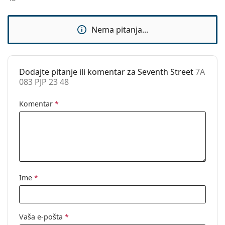
Dodaci
Kutijica:
Da
Nema pitanja...
Krpa za
Ne
čišćenje:
Ostalo
Dodajte pitanje ili komentar za Seventh Street
7A
083 PJP 23 48
Spol:
Muške
Kategorija:
Dioptrijske naočale
Komentar
*
Marka:
Seventh Street
Kod:
7A 083 PJP 23 48
Ime
*
Vaša e-pošta
*