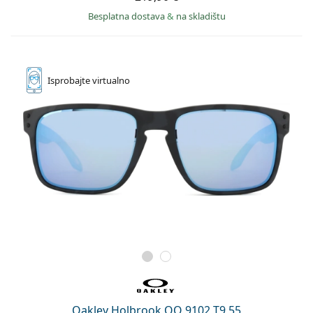
Besplatna dostava
&
na skladištu
Isprobajte
virtualno
Oakley Holbrook OO 9102 T9 55