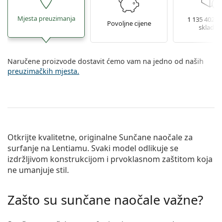
Mjesta preuzimanja
1 135 402 le
Povoljne cijene
skladiš
Naručene proizvode dostavit ćemo vam na jedno od naših
preuzimačkih mjesta.
Otkrijte kvalitetne, originalne
Sunčane naočale za
surfanje
na Lentiamu. Svaki model odlikuje se
izdržljivom konstrukcijom i prvoklasnom zaštitom koja
ne umanjuje stil.
Zašto su sunčane naočale važne?