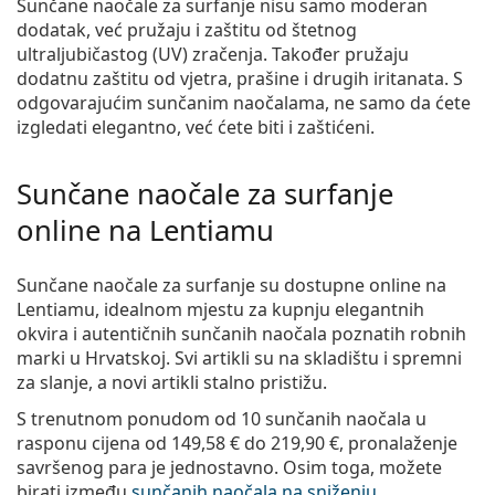
Sunčane naočale za surfanje nisu samo moderan
dodatak, već pružaju i zaštitu od štetnog
ultraljubičastog (UV) zračenja. Također pružaju
dodatnu zaštitu od vjetra, prašine i drugih iritanata. S
odgovarajućim sunčanim naočalama, ne samo da ćete
izgledati elegantno, već ćete biti i zaštićeni.
Sunčane naočale za surfanje
online na Lentiamu
Sunčane naočale za surfanje su dostupne online na
Lentiamu, idealnom mjestu za kupnju elegantnih
okvira i autentičnih sunčanih naočala poznatih robnih
marki u Hrvatskoj. Svi artikli su na skladištu i spremni
za slanje, a novi artikli stalno pristižu.
S trenutnom ponudom od 10 sunčanih naočala u
rasponu cijena od
149,58 €
do
219,90 €
, pronalaženje
savršenog para je jednostavno. Osim toga, možete
birati između
sunčanih naočala na sniženju
.