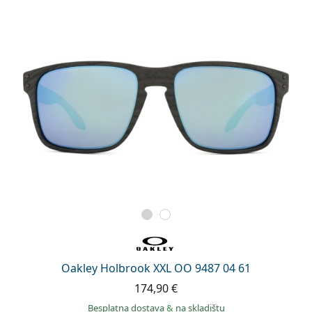
Persol
Prada
Sve marke sunčanih naočala
Oakley Holbrook XXL OO 9487 04 61
174,90 €
Besplatna dostava
&
na skladištu