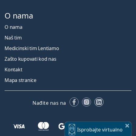
O nama
O nama
Naš tim
Medicinski tim Lentiamo
Zašto kupovati kod nas
Kontakt
Mapa stranice
Facebooku
Instagramu
LinkedIn
Nađite nas na
Isprobajte
virtualno