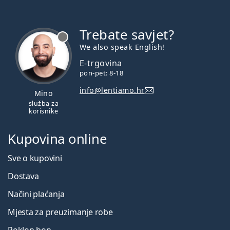
Trebate savjet?
je offline
We also speak English!
E-trgovina
pon-pet: 8-18
info@lentiamo.hr
Mino
služba za
korisnike
Kupovina online
Sve o kupovini
Dostava
Načini plaćanja
Mjesta za preuzimanje robe