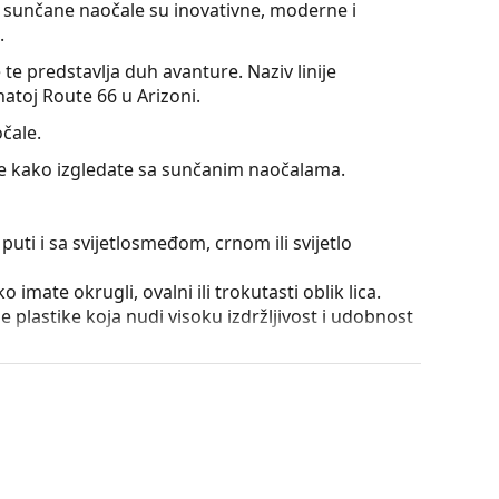
e sunčane naočale su inovativne, moderne i
.
 te predstavlja duh avanture. Naziv linije
atoj Route 66 u Arizoni.
čale.
jte kako izgledate sa sunčanim naočalama.
puti i sa svijetlosmeđom, crnom ili svijetlo
 imate okrugli, ovalni ili trokutasti oblik lica.
 plastike koja nudi visoku izdržljivost i udobnost
aje svjetla. Tenisačima pomažu naglasiti kontrast
čije su neosporne prednosti mala težina