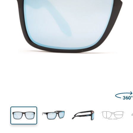
143 mm
Širina
Širina
leće
43 mm
55 mm
Visina leće
Širina leće