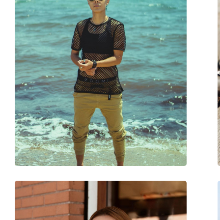
Krpa za čišćenje:
Da
Ostalo
Spol:
Muške
Kategorija:
Sunčane naočale
Marka:
Oakley
Upotreba:
Sport
Pogodno za sport:
Tenis, Planinarenje,
Kod:
OO 9102 C1 55