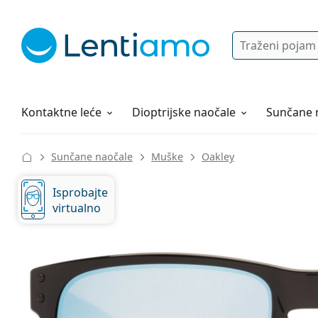
Pretraga
Prijava
Web navigacija
Otopine za leće
Sve o kupovini
Kontaktne leće
Dioptrijske naočale
Sunčane 
Sunčane naočale
Muške
Oakley
Isprobajte
virtualno