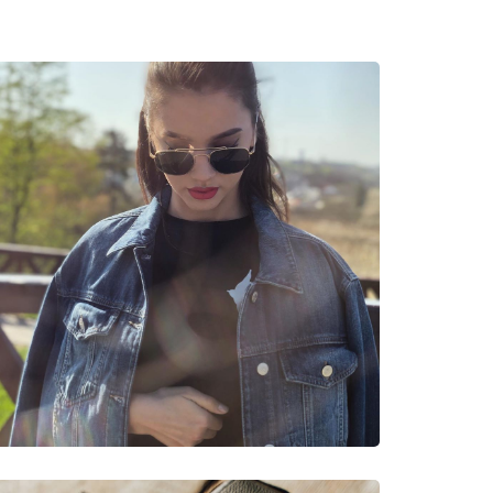
ater
je i njegu naočala. Neki modeli umjesto krpe mogu
e pronaći više stilova omiljenih marki.