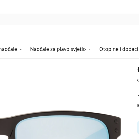
naočale
Naočale
za plavo svjetlo
Otopine i dodaci