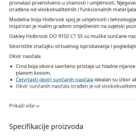
pronalazi prvenstveno u znanosti i umjetnosti. Njegov
izrađene od visokokvalitetnih i funkcionalnih materijala
Modelna linija Holbrook spoj je umjetnosti i tehnologije
inspiriran je malim gradom smještenim na svjetski pozn
Oakley Holbrook OO 9102 C1 55
su muške sunčane nao
Iskoristite značajku virtualnog isprobavanja i pogleda
Okvir naočala
Crna boja okvira savršeno pristaje uz hladne nijanse 
plavom kosom.
Četvrtasti okviri sunčanih naočala
idealan su izbor ako
Okvir sunčanih naočala izrađen je od visokokvalitetne
tijekom nošenja.
Leće naočala
Prikaži više
Plave leće povećavaju kontrast i minimaliziraju odsj
boje loptice na različitim pozadinama.
Specifikacije proizvoda
Leće ovih sunčanih naočala izrađene su od plastike 
i otpornost na pucanje.