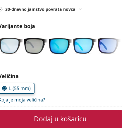
30-dnevno jamstvo povrata novca
Varijante boja
Odaberite parametre
Veličina
L (55 mm)
Koja je moja veličina?
Dodaj u košaricu