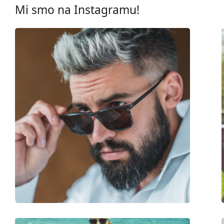
Tehnologija leća:
HDO, Prizm Deep W
Mi smo na Instagramu!
Krpa koja se nalazi u pakiranju idealna je za čišćen
UV filtar 400:
Da
sadržavati tekstilnu vrećicu.
Okviri
Pogledajte cijelu ponudu
sunčanih naočala
, gdje možet
Oblik okvira:
Četvrtaste
Boja okvira:
Crna
Materijal okvira:
Plastika
Veličina:
L
Širina:
143 mm
Dužina drškice:
137 mm
Širina mosta:
18 mm
Težina:
45 g
Prilagodljivi jastučići za nos:
Ne
Dodaci
Kutijica:
Ne