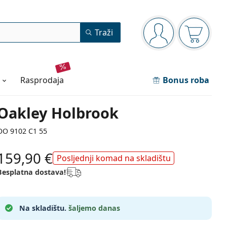
Navigacijska ploča
Traži
ste prijavljeni
Košarica
rasprodaja
Bonus roba
Oakley Holbrook
OO 9102 C1 55
159,90 €
Posljednji komad na skladištu
Besplatna dostava!
Na skladištu.
šaljemo danas