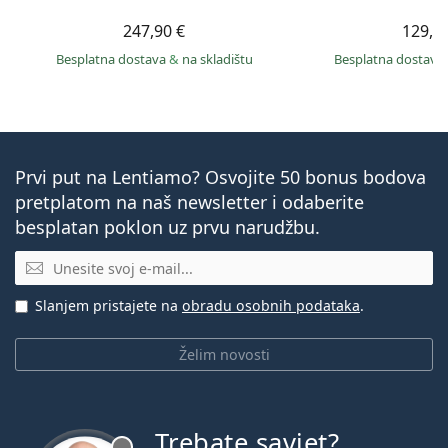
247,90 €
129,9
Besplatna dostava
&
na skladištu
Besplatna dostava
Prvi put na Lentiamo? Osvojite 50 bonus bodova
pretplatom na naš newsletter i odaberite
besplatan poklon uz prvu narudžbu.
E-mail
Slanjem pristajete na
obradu osobnih podataka
.
Želim novosti
Trebate savjet?
je offline