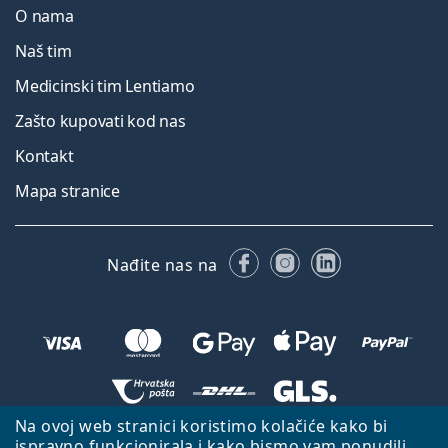
O nama
Naš tim
Medicinski tim Lentiamo
Zašto kupovati kod nas
Kontakt
Mapa stranice
Facebooku
Instagramu
LinkedIn
Nađite nas na
Na ovoj web stranici koristimo kolačiće kako bi
Natrag na početnu stranicu
Idi gore
ispravno funkcionirala i kako bismo vam ponudili