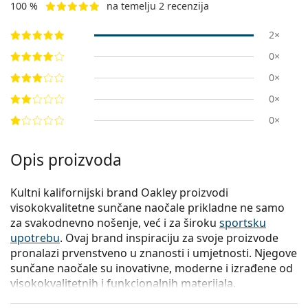
100 %
na temelju 2 recenzija
2×
0×
0×
0×
0×
Opis proizvoda
Kultni kalifornijski brand Oakley proizvodi
visokokvalitetne sunčane naočale prikladne ne samo
za svakodnevno nošenje, već i za široku
sportsku
upotrebu
. Ovaj brand inspiraciju za svoje proizvode
pronalazi prvenstveno u znanosti i umjetnosti. Njegove
sunčane naočale su inovativne, moderne i izrađene od
visokokvalitetnih i funkcionalnih materijala.
Modelna linija Holbrook spoj je umjetnosti i