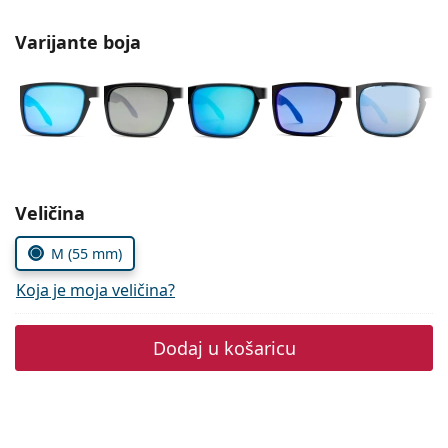
Persol
Varijante boja
Prada
Sve marke sunčanih naočala
Odaberite parametre
Veličina
M (55 mm)
Koja je moja veličina?
Dodaj u košaricu