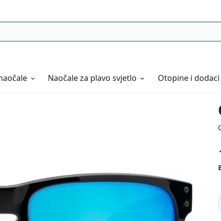
naočale
Naočale
za plavo svjetlo
Otopine i dodaci