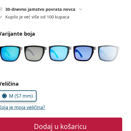
30-dnevno jamstvo povrata novca
Kupilo je već više od 100 kupaca
Varijante boja
Odaberite parametre
Veličina
M (57 mm)
Koja je moja veličina?
Dodaj u košaricu