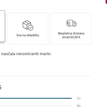
Besplatna dostava
Sve na skladištu
iznad 65,00 €
a naočala renomiranih marki.
5
1×
0×