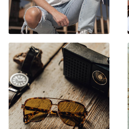
Kod:
OO 9102 F5 55
Dostupno na recept:
Ne