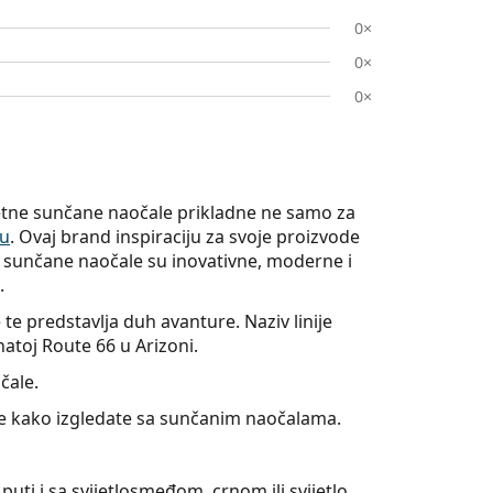
0×
0×
0×
itetne sunčane naočale prikladne ne samo za
bu
. Ovaj brand inspiraciju za svoje proizvode
e sunčane naočale su inovativne, moderne i
.
 te predstavlja duh avanture. Naziv linije
atoj Route 66 u Arizoni.
čale.
jte kako izgledate sa sunčanim naočalama.
puti i sa svijetlosmeđom, crnom ili svijetlo