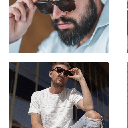
Širina:
134 mm
Dužina drškice:
137 mm
Širina mosta:
18 mm
Težina:
100 g
Prilagodljivi jastučići za nos:
Ne
Dodaci
Kutijica:
Ne
Krpa za čišćenje:
Da
Ostalo
Spol:
Muške
Kategorija:
Sunčane naočale
Marka:
Oakley
Upotreba:
Sport
Pogodno za sport:
Tenis, Planinarenje