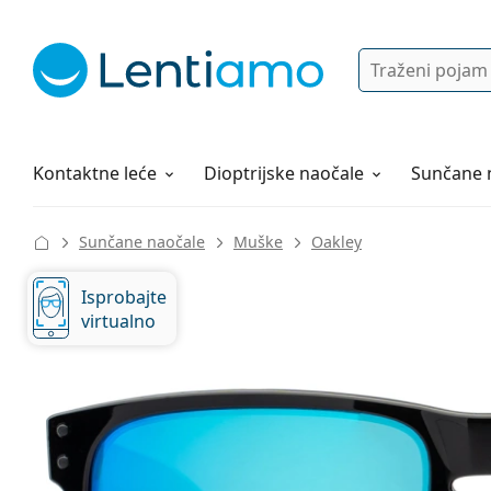
Pretraga
Prijava
Web navigacija
Otopine za leće
Sve o kupovini
Kontaktne leće
Dioptrijske naočale
Sunčane 
Sunčane naočale
Muške
Oakley
Isprobajte
virtualno