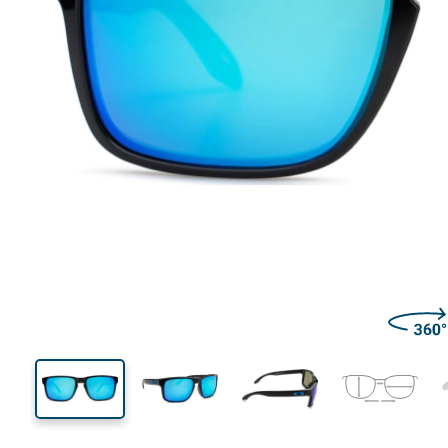
134 mm
Širina
Širina
leće
41 mm
57 mm
Visina leće
Širina leće