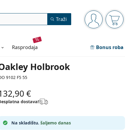
Navigacijska ploča
Traži
ste prijavljeni
Košarica
rasprodaja
Bonus roba
Oakley Holbrook
OO 9102 F5 55
132,90 €
Besplatna dostava!
Na skladištu.
šaljemo danas