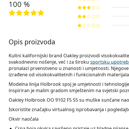
100 %
Opis proizvoda
Kultni kalifornijski brand Oakley proizvodi visokokval
svakodnevno nošenje, već i za široku
sportsku upotre
pronalazi prvenstveno u znanosti i umjetnosti. Njegov
izrađene od visokokvalitetnih i funkcionalnih materijala
Modelna linija Holbrook spoj je umjetnosti i tehnologije
inspiriran je malim gradom smještenim na svjetski pozn
Oakley Holbrook OO 9102 F5 55
su muške sunčane nao
Iskoristite značajku virtualnog isprobavanja i pogleda
Okvir naočala
Crna boja okvira savršeno pristaje uz hladne nijanse 