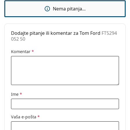
Dodaci
Nema pitanja...
Kutijica:
Da
Krpa za
Da
čišćenje:
Dodajte pitanje ili komentar za Tom Ford
FT5294
052 50
Ostalo
Spol:
Muške
Komentar
*
Kategorija:
Dioptrijske naočale
Marka:
Tom Ford
Kod:
FT5294 052 50
Ime
*
Vaša e-pošta
*