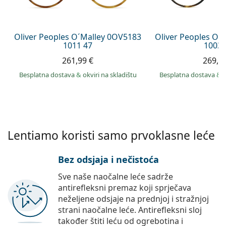
Persol
Prada
Oliver Peoples O´Malley 0OV5183
Oliver Peoples O´
1011 47
1003 
Sve marke sunčanih naočala
261,99 €
269,9
Besplatna dostava
&
okviri na skladištu
Besplatna dostava
&
Lentiamo koristi samo prvoklasne leće
Bez odsjaja i nečistoća
Sve naše naočalne leće sadrže
antirefleksni premaz koji sprječava
neželjene odsjaje na prednjoj i stražnjoj
strani naočalne leće. Antirefleksni sloj
također štiti leću od ogrebotina i