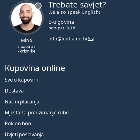
Trebate savjet?
je offline
We also speak English!
E-trgovina
pon-pet: 8-18
info@lentiamo.hr
Mino
služba za
korisnike
Kupovina online
Sve o kupovini
Dostava
Načini plaćanja
Mjesta za preuzimanje robe
Poklon bon
Uvjeti poslovanja